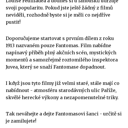
Louise Feuilladea a dodnes si u fanoušků udržuje
svoji popularitu. Pokud jste ještě žádný z filmů
neviděli, rozhodně byste si je měli co nejdříve
pustit!
Doporučujeme startovat s prvním dílem z roku
1913 nazvaném pouze Fantomas. Film nabídne
napínavý příběh plný akčních scén, mystických
momentů a samozřejmě roztomilého inspektora
Juvea, který se snaží Fantomase dopadnout.
I když jsou tyto filmy již velmi staré, stále mají co
nabídnout - atmosféru starodávných ulic Paříže,
skvělé herecké výkony a nezapomenutelné triky.
Tak neváhejte a dejte Fantomasovi šanci - určitě si
je zamilujete!