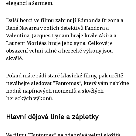
elegancí a šarmem.
Další herci ve filmu zahrnují Edmonda Breona a
René Navarra v rolích detektivů Fandora a
Valentina, Jacques Dynam hraje krále Akira a
Laurent Morléas hraje jeho syna. Celkově je
obsazení velmi silné a herecké výkony jsou
skvělé.
Pokud máte rádi staré klasické filmy, pak určitě
neváhejte sledovat "Fantomas", který vám nabídne
hodně napínavých momentů a skvělých
hereckých výkonů.
Hlavní dějová linie a zápletky
Ve filmu "Fantomas" se odehrává velmi složitý