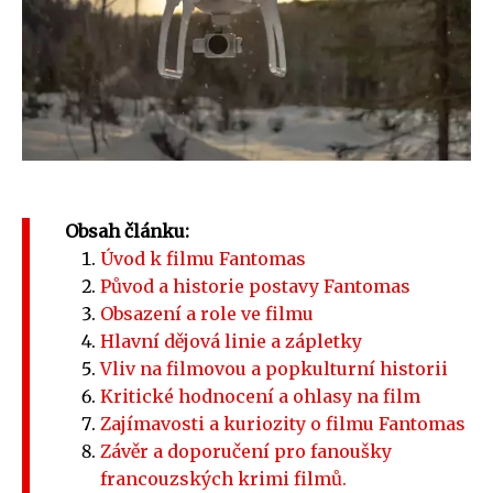
Obsah článku:
Úvod k filmu Fantomas
Původ a historie postavy Fantomas
Obsazení a role ve filmu
Hlavní dějová linie a zápletky
Vliv na filmovou a popkulturní historii
Kritické hodnocení a ohlasy na film
Zajímavosti a kuriozity o filmu Fantomas
Závěr a doporučení pro fanoušky
francouzských krimi filmů.