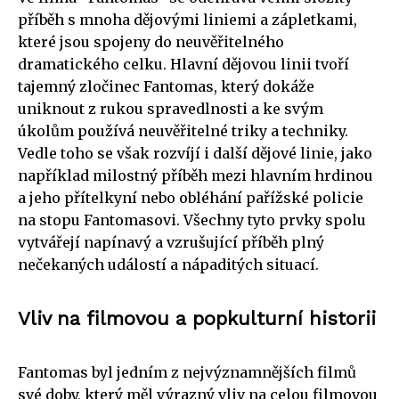
příběh s mnoha dějovými liniemi a zápletkami,
které jsou spojeny do neuvěřitelného
dramatického celku. Hlavní dějovou linii tvoří
tajemný zločinec Fantomas, který dokáže
uniknout z rukou spravedlnosti a ke svým
úkolům používá neuvěřitelné triky a techniky.
Vedle toho se však rozvíjí i další dějové linie, jako
například milostný příběh mezi hlavním hrdinou
a jeho přítelkyní nebo obléhání pařížské policie
na stopu Fantomasovi. Všechny tyto prvky spolu
vytvářejí napínavý a vzrušující příběh plný
nečekaných událostí a nápaditých situací.
Vliv na filmovou a popkulturní historii
Fantomas byl jedním z nejvýznamnějších filmů
své doby, který měl výrazný vliv na celou filmovou