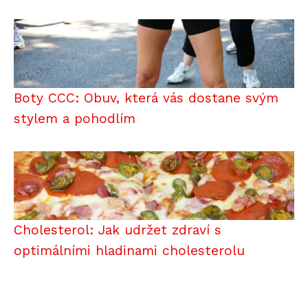
Boty CCC: Obuv, která vás dostane svým
stylem a pohodlím
Cholesterol: Jak udržet zdraví s
optimálními hladinami cholesterolu