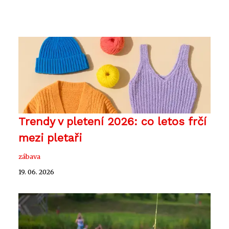
Trendy v pletení 2026: co letos frčí
mezi pletaři
zábava
19. 06. 2026