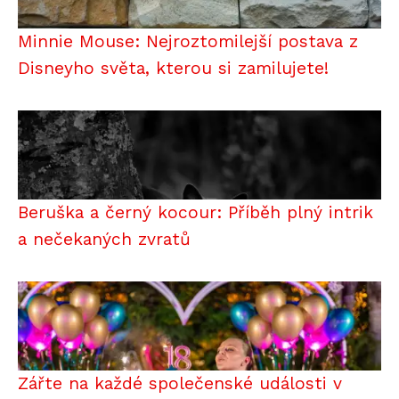
Minnie Mouse: Nejroztomilejší postava z
Disneyho světa, kterou si zamilujete!
Beruška a černý kocour: Příběh plný intrik
a nečekaných zvratů
Zářte na každé společenské události v