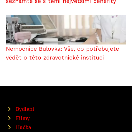
seznamte se s těmi největšími benefity
Nemocnice Bulovka: Vše, co potřebujete
vědět o této zdravotnické instituci
Bydlení
Filmy
Hudba