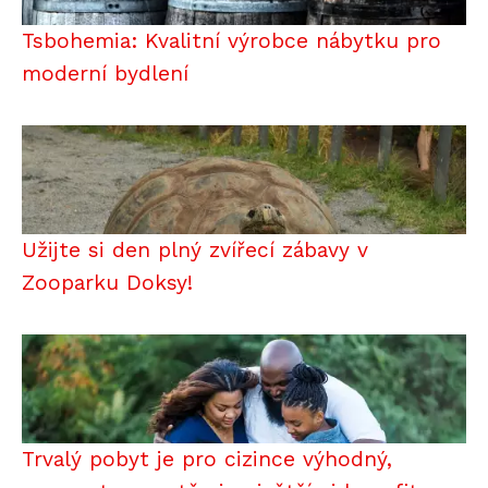
Tsbohemia: Kvalitní výrobce nábytku pro
moderní bydlení
Užijte si den plný zvířecí zábavy v
Zooparku Doksy!
Trvalý pobyt je pro cizince výhodný,