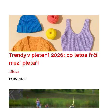
Trendy v pletení 2026: co letos frčí
mezi pletaři
zábava
19. 06. 2026