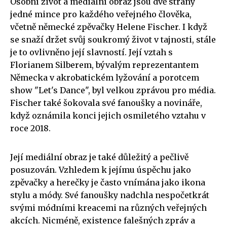
Osobní život a mediální obraz jsou dvě strany
jedné mince pro každého veřejného člověka,
včetně německé zpěvačky Helene Fischer. I když
se snaží držet svůj soukromý život v tajnosti, stále
je to ovlivněno její slavností. Její vztah s
Florianem Silberem, bývalým reprezentantem
Německa v akrobatickém lyžování a porotcem
show "Let's Dance", byl velkou zprávou pro média.
Fischer také šokovala své fanoušky a novináře,
když oznámila konci jejich osmiletého vztahu v
roce 2018.
Její mediální obraz je také důležitý a pečlivě
posuzován. Vzhledem k jejímu úspěchu jako
zpěvačky a herečky je často vnímána jako ikona
stylu a módy. Své fanoušky nadchla nespočetkrát
svými módními kreacemi na různých veřejných
akcích. Nicméně, existence falešných zpráv a