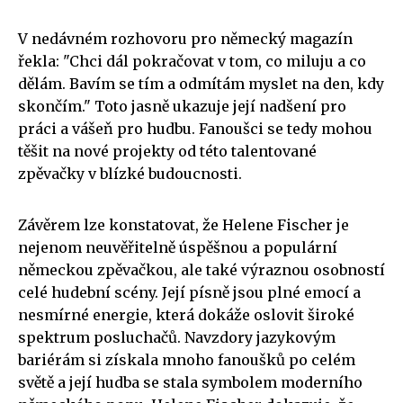
V nedávném rozhovoru pro německý magazín
řekla: "Chci dál pokračovat v tom, co miluju a co
dělám. Bavím se tím a odmítám myslet na den, kdy
skončím." Toto jasně ukazuje její nadšení pro
práci a vášeň pro hudbu. Fanoušci se tedy mohou
těšit na nové projekty od této talentované
zpěvačky v blízké budoucnosti.
Závěrem lze konstatovat, že Helene Fischer je
nejenom neuvěřitelně úspěšnou a populární
německou zpěvačkou, ale také výraznou osobností
celé hudební scény. Její písně jsou plné emocí a
nesmírné energie, která dokáže oslovit široké
spektrum posluchačů. Navzdory jazykovým
bariérám si získala mnoho fanoušků po celém
světě a její hudba se stala symbolem moderního