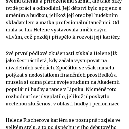
svému talentu a přirozenému šarmu, ale také díky
tvrdé práci a odhodlání. Její dětství bylo spojeno s
uměním a hudbou, jelikož její otec byl hudebním
skladatelem a matka profesionální tanečnicí. Od
mala se tak Helene vystavovala uměleckým
vlivům, což později přispělo k rozvoji její kariéry.
Své první pódiové zkušenosti získala Helene již
jako šestnáctiletá, kdy začala vystupovat na
divadelních scénách. Zpočátku se však musela
potýkat s nedostatkem finančních prostředků a
musela si sama platit svoje studium na Akademii
populární hudby a tance v Lipsku. Nicméně toto
rozhodnutí se jí vyplatilo, jelikož jí poskytlo
ucelenou zkušenost v oblasti hudby i performace.
Helene Fischerova kariéra se postupně rozjela ve
velkém stylu, a to po úspěchu jejího debutového