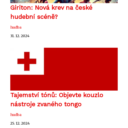
Giriton: Nová krev na české
hudební scéně?
hudba
31. 12. 2024
Tajemství tónů: Objevte kouzlo
nástroje zvaného tongo
hudba
25. 12. 2024