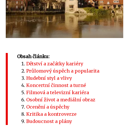
Obsah článku:
Dětství a začátky kariéry
Průlomový úspěch a popularita
Hudební styl a vlivy
Koncertní činnost a turné
Filmová a televizní kariéra
Osobní život a mediální obraz
Ocenění a úspěchy
Kritika a kontroverze
Budoucnost a plány