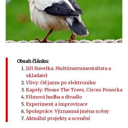
Obsah článku:
Jiří Havelka: Multiinstrumentalista a
skladatel
Vlivy: Od jazzu po elektroniku
Kapely: Please The Trees, Circus Ponorka
Filmová hudba a divadlo
Experiment a improvizace
Spolupráce: Významná jména scény
Aktuální projekty a ocenění