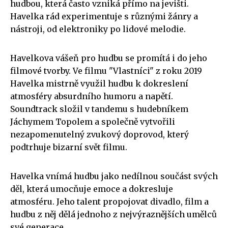
hudbou, která často vzniká přímo na jevišti.
Havelka rád experimentuje s různými žánry a
nástroji, od elektroniky po lidové melodie.
Havelkova vášeň pro hudbu se promítá i do jeho
filmové tvorby. Ve filmu "Vlastníci" z roku 2019
Havelka mistrně využil hudbu k dokreslení
atmosféry absurdního humoru a napětí.
Soundtrack složil v tandemu s hudebníkem
Jáchymem Topolem a společně vytvořili
nezapomenutelný zvukový doprovod, který
podtrhuje bizarní svět filmu.
Havelka vnímá hudbu jako nedílnou součást svých
děl, která umocňuje emoce a dokresluje
atmosféru. Jeho talent propojovat divadlo, film a
hudbu z něj dělá jednoho z nejvýraznějších umělců
své generace.