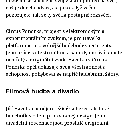
takže do skladeb cpe svůj vlastní pohled na svět,
což je docela odvaz, asi jako když večer
pozorujete, jak se ty světla postupně rozsvěcí.
Circus Ponorka, projekt s elektronickým a
experimentálním zvukem, je pro Havelku
platformou pro volnější hudební experimenty.
Jeho práce s elektronikou a samply dodává kapele
neotřelý a originální zvuk. Havelka v Circus
Ponorka opět dokazuje svou všestrannost a
schopnost pohybovat se napříč hudebními žánry.
Filmová hudba a divadlo
Jiří Havelka není jen režisér a herec, ale také
hudebník s citem pro zvukový design. Jeho
divadelní inscenace jsou proslulé originální