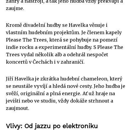
žánry a nástroji, a tak jeho hudba vždy překvapí a
zaujme.
Kromě divadelní hudby se Havelka věnuje i
vlastním hudebním projektům. Je členem kapely
Please The Trees, která se pohybuje na pomezí
indie rocku a experimentální hudby. S Please The
Trees vydal několik alb a odehrál nespočet
koncertů v Čechách i v zahraničí.
Jiří Havelka je zkrátka hudební chameleon, který
se neustále vyvíjí a hledá nové cesty. Jeho hudba je
svěží, originální a plná energie. Ať už hraje na
jevišti nebo ve studiu, vždy dokáže strhnout a
zaujmout.
Vlivy: Od jazzu po elektroniku