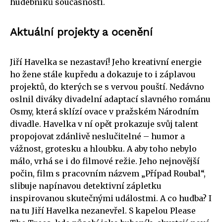
hudebníků současnosti.
Aktuální projekty a ocenění
Jiří Havelka se nezastaví! Jeho kreativní energie
ho žene stále kupředu a dokazuje to i záplavou
projektů, do kterých se s vervou pouští. Nedávno
oslnil diváky divadelní adaptací slavného románu
Osmy, která sklízí ovace v pražském Národním
divadle. Havelka v ní opět prokazuje svůj talent
propojovat zdánlivě neslučitelné – humor a
vážnost, grotesku a hloubku. A aby toho nebylo
málo, vrhá se i do filmové režie. Jeho nejnovější
počin, film s pracovním názvem „Případ Roubal“,
slibuje napínavou detektivní zápletku
inspirovanou skutečnými událostmi. A co hudba? I
na tu Jiří Havelka nezanevřel. S kapelou Please