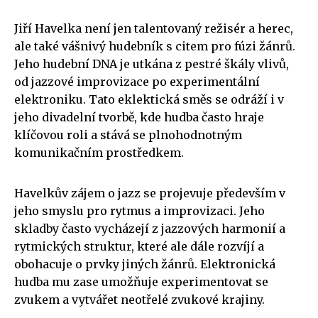
Jiří Havelka není jen talentovaný režisér a herec,
ale také vášnivý hudebník s citem pro fúzi žánrů.
Jeho hudební DNA je utkána z pestré škály vlivů,
od jazzové improvizace po experimentální
elektroniku. Tato eklektická směs se odráží i v
jeho divadelní tvorbě, kde hudba často hraje
klíčovou roli a stává se plnohodnotným
komunikačním prostředkem.
Havelkův zájem o jazz se projevuje především v
jeho smyslu pro rytmus a improvizaci. Jeho
skladby často vycházejí z jazzových harmonií a
rytmických struktur, které ale dále rozvíjí a
obohacuje o prvky jiných žánrů. Elektronická
hudba mu zase umožňuje experimentovat se
zvukem a vytvářet neotřelé zvukové krajiny.