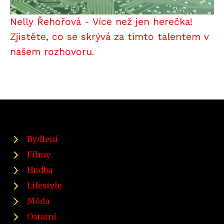
Nelly Řehořová - Více než jen herečka!
Zjistěte, co se skrývá za tímto talentem v
našem rozhovoru.
Bydlení
Filmy
Hudba
Lifestyle
Móda
Ostatní