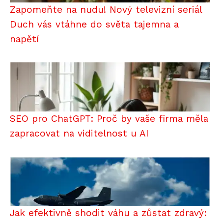
Zapomeňte na nudu! Nový televizní seriál
Duch vás vtáhne do světa tajemna a
napětí
SEO pro ChatGPT: Proč by vaše firma měla
zapracovat na viditelnost u AI
Jak efektivně shodit váhu a zůstat zdravý: