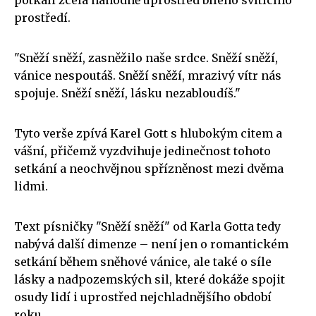
prostředí.
"Sněží sněží, zasněžilo naše srdce. Sněží sněží,
vánice nespoutáš. Sněží sněží, mrazivý vítr nás
spojuje. Sněží sněží, lásku nezabloudíš."
Tyto verše zpívá Karel Gott s hlubokým citem a
vášní, přičemž vyzdvihuje jedinečnost tohoto
setkání a neochvějnou spřízněnost mezi dvěma
lidmi.
Text písničky "Sněží sněží" od Karla Gotta tedy
nabývá další dimenze – není jen o romantickém
setkání během sněhové vánice, ale také o síle
lásky a nadpozemských sil, které dokáže spojit
osudy lidí i uprostřed nejchladnějšího období
roku.