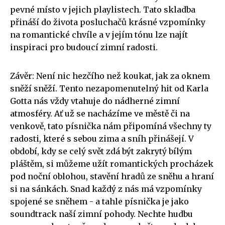
pevné místo v jejich playlistech. Tato skladba
přináší do života posluchačů krásné vzpomínky
na romantické chvíle a v jejím tónu lze najít
inspiraci pro budoucí zimní radosti.
Závěr: Není nic hezčího než koukat, jak za oknem
sněží sněží. Tento nezapomenutelný hit od Karla
Gotta nás vždy vtahuje do nádherné zimní
atmosféry. Ať už se nacházíme ve městě či na
venkově, tato písnička nám připomíná všechny ty
radosti, které s sebou zima a sníh přinášejí. V
období, kdy se celý svět zdá být zakrytý bílým
pláštěm, si můžeme užít romantických procházek
pod noční oblohou, stavění hradů ze sněhu a hraní
si na sánkách. Snad každý z nás má vzpomínky
spojené se sněhem - a tahle písnička je jako
soundtrack naší zimní pohody. Nechte hudbu