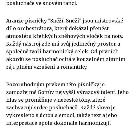
posluchače ve snovém tanci.
Aranže písničky "Sněží, Sněží" jsou mistrovské
dílo orchestrátora, který dokázal přenést
atmosféru křehkých sněhových vloček na noty.
Každý nástroj zde má svůj jedinečný prostor a
společně tvoří harmonický celek. Od prvních
akordů se posluchač ocitá v kouzelném zimním
ráji plném vzrušení a romantiky.
Pozoruhodným prvkem této písničky je
samozřejmě Gottův nejvyšší výrazový talent. Jeho
hlas se proměňuje v nebeské tóny, které
zachvacují srdce posluchačů. Každé slovo je
vykresleno s úctou a emocí, takže text a jeho
interpretace spolu dokonale harmonizují.