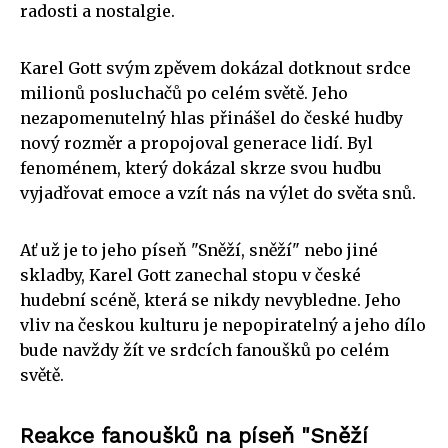
radosti a nostalgie.
Karel Gott svým zpěvem dokázal dotknout srdce
milionů posluchačů po celém světě. Jeho
nezapomenutelný hlas přinášel do české hudby
nový rozměr a propojoval generace lidí. Byl
fenoménem, který dokázal skrze svou hudbu
vyjadřovat emoce a vzít nás na výlet do světa snů.
Ať už je to jeho píseň "Sněží, sněží" nebo jiné
skladby, Karel Gott zanechal stopu v české
hudební scéně, která se nikdy nevybledne. Jeho
vliv na českou kulturu je nepopiratelný a jeho dílo
bude navždy žít ve srdcích fanoušků po celém
světě.
Reakce fanoušků na píseň "Sněží