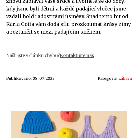
znovu zaplavat vaše srdce a uvolněte se do doby,
kdy jsme byli dětmi a každé padající vločce jsme
vzdali hold radostnými úsměvy. Snad tento hit od
Karla Gotta vám dodá sílu prozkoumat krásy zimy
a roztančit se mezi padajícím sněhem.
Našli jste v článku chybu?
Kontaktujte nás
Publikováno: 08. 07. 2023
Kategorie:
zábava