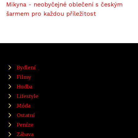
Mikyna - neobyčejné oblečení s českým
šarmem pro každou příležitost
Bydlení
Filmy
Hudba
Lifestyle
Móda
Ostatní
Peníze
Zábava