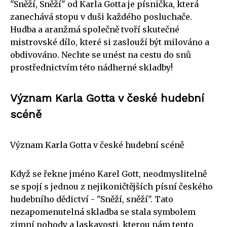
"Sněží, Sněží" od Karla Gotta je písnička, která
zanechává stopu v duši každého posluchače.
Hudba a aranžmá společně tvoří skutečné
mistrovské dílo, které si zaslouží být milováno a
obdivováno. Nechte se unést na cestu do snů
prostřednictvím této nádherné skladby!
Význam Karla Gotta v české hudební
scéně
Význam Karla Gotta v české hudební scéně
Když se řekne jméno Karel Gott, neodmyslitelně
se spojí s jednou z nejikoničtějších písní českého
hudebního dědictví - "Sněží, sněží". Tato
nezapomenutelná skladba se stala symbolem
zimní pohody a laskavosti, kterou nám tento