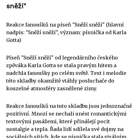
sněží"
Reakce fanoušků na píseň "Sněží sněží" (hlavní
nadpis: "Sněží sněží", význam: písnička od Karla
Gotta)
Píseň "Sněží sněží" od legendárního českého
zpěváka Karla Gotta se stala pravým hitem a
nadchla fanoušky po celém světě. Text i melodie
této skladby okamžitě vtáhly posluchače do
kouzelné atmosféry zasněžené zimy.
Reakce fanoušků na tuto skladbu jsou jednoznačně
pozitivní. Mnozí se nechali unést romantickými
textovými pasážemi, které přinášejí pocit
nostalgie a tepla. Řada lidí sdílela své dojmy na
sociálních sítích, kde se písnička stala virálním