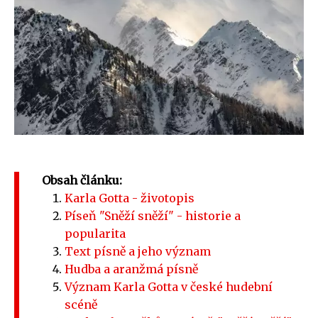
Obsah článku:
Karla Gotta - životopis
Píseň "Sněží sněží" - historie a
popularita
Text písně a jeho význam
Hudba a aranžmá písně
Význam Karla Gotta v české hudební
scéně