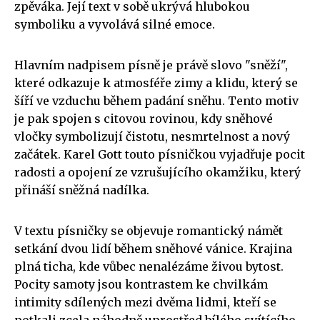
zpěváka. Její text v sobě ukrývá hlubokou
symboliku a vyvolává silné emoce.
Hlavním nadpisem písně je právě slovo "sněží",
které odkazuje k atmosféře zimy a klidu, který se
šíří ve vzduchu během padání sněhu. Tento motiv
je pak spojen s citovou rovinou, kdy sněhové
vločky symbolizují čistotu, nesmrtelnost a nový
začátek. Karel Gott touto písničkou vyjadřuje pocit
radosti a opojení ze vzrušujícího okamžiku, který
přináší sněžná nadílka.
V textu písničky se objevuje romantický námět
setkání dvou lidí během sněhové vánice. Krajina
plná ticha, kde vůbec nenalézáme živou bytost.
Pocity samoty jsou kontrastem ke chvilkám
intimity sdílených mezi dvěma lidmi, kteří se
potkali zcela náhodně uprostřed bílého svítícího