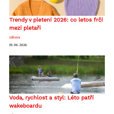
Trendy v pletení 2026: co letos frčí
mezi pletaři
zábava
19. 06. 2026
Voda, rychlost a styl: Léto patří
wakeboardu