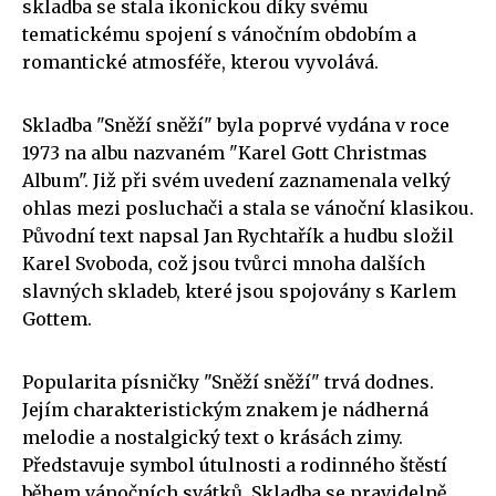
skladba se stala ikonickou díky svému
tematickému spojení s vánočním obdobím a
romantické atmosféře, kterou vyvolává.
Skladba "Sněží sněží" byla poprvé vydána v roce
1973 na albu nazvaném "Karel Gott Christmas
Album". Již při svém uvedení zaznamenala velký
ohlas mezi posluchači a stala se vánoční klasikou.
Původní text napsal Jan Rychtařík a hudbu složil
Karel Svoboda, což jsou tvůrci mnoha dalších
slavných skladeb, které jsou spojovány s Karlem
Gottem.
Popularita písničky "Sněží sněží" trvá dodnes.
Jejím charakteristickým znakem je nádherná
melodie a nostalgický text o krásách zimy.
Představuje symbol útulnosti a rodinného štěstí
během vánočních svátků. Skladba se pravidelně