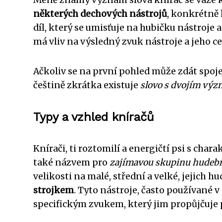
některých dechových nástrojů
, konkrétně 
díl, který se umisťuje na hubičku nástroje 
má vliv na výsledný zvuk nástroje a jeho c
Ačkoliv se na první pohled může zdát spoj
češtině zkrátka existuje
slovo s dvojím vý
Typy a vzhled kníračů
Knírači, ti roztomilí a energičtí psi s cha
také názvem pro
zajímavou skupinu hudebn
velikosti na malé, střední a velké, jejich 
strojkem
. Tyto nástroje, často používané 
specifickým zvukem, který jim propůjčuje 