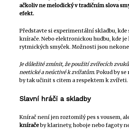
ačkoliv ne melodický v tradičním slova sm
efekt.
Představte si experimentální skladbu, kde 
knírače. Nebo elektronickou hudbu, kde j
rytmických smyček. Možnosti jsou nekonečn
Je důležité zmínit, že použití zvířecích zvuk
neetické a neúctivé k zvířatům.
Pokud by se 
by tak učinit s citem a respektem k zvířeti.
Slavní hráči a skladby
Knírač není jen roztomilý pes s vousem, al
knírače
by klarinety, hoboje nebo fagoty ne