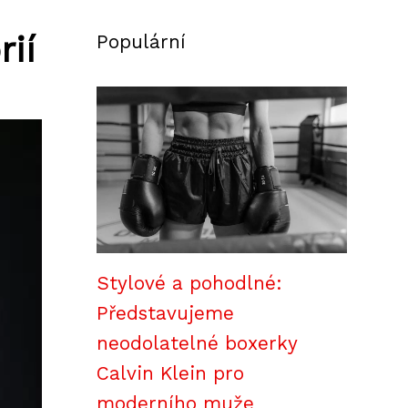
rií
Populární
Stylové a pohodlné:
Představujeme
neodolatelné boxerky
Calvin Klein pro
moderního muže