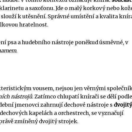
klarinetu a saxofonu. Jde o malý korkový nebo ko
a slouží k utěsnění. Správné umístění a kvalita knír
elkovou hratelnost.
ení psa a hudebního nástroje poněkud úsměvné, v
znamem
.
rakteristickým vousem, nejsou jen věrnými společník
ích nástrojů
. Zatímco chlupatí knírači se dělí podl
hudební jmenovci zahrnují dechové nástroje s
dvojit
v dechových kapelách a orchestrech, se vyznačují
právě zmíněný dvojitý strojek.