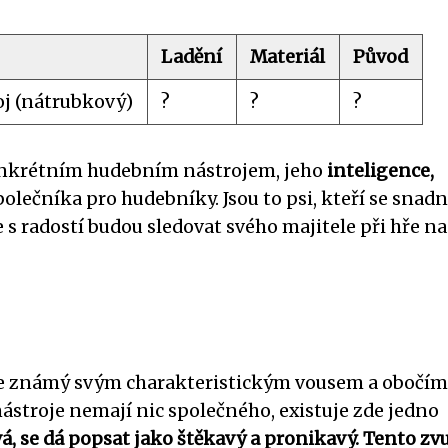
Ladění
Materiál
Původ
j (nátrubkový)
?
?
?
onkrétním hudebním nástrojem, jeho
inteligence,
polečníka pro hudebníky. Jsou to psi, kteří se snad
že s radostí budou sledovat svého majitele při hře na
ý je známý svým charakteristickým vousem a obočím
nástroje nemají nic společného, existuje zde jedno
á, se dá popsat jako štěkavý a pronikavý. Tento zv