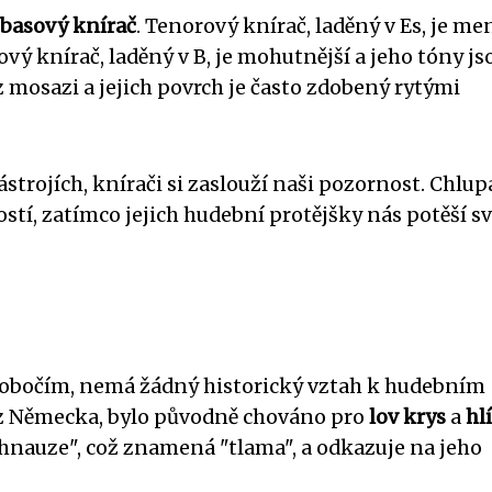
 basový knírač
. Tenorový knírač, laděný v Es, je men
vý knírač, laděný v B, je mohutnější a jeho tóny js
z mosazi a jejich povrch je často zdobený rytými
trojích, knírači si zaslouží naši pozornost. Chlup
ostí, zatímco jejich hudební protějšky nás potěší s
a obočím, nemá žádný historický vztah k hudebním
 z Německa, bylo původně chováno pro
lov krys
a
hl
hnauze", což znamená "tlama", a odkazuje na jeho