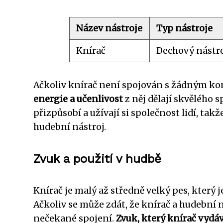
Název nástroje
Typ nástroje
Knírač
Dechový nástro
Ačkoliv knírač není spojován s žádným k
energie a učenlivost
z něj dělají skvělého s
přizpůsobí a užívají si společnost lidí, tak
hudební nástroj.
Zvuk a použití v hudbě
Knírač je malý až středně velký pes, kter
Ačkoliv se může zdát, že knírač a hudební 
nečekané spojení.
Zvuk, který knírač vydáv