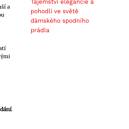
Tajemství elegancie a
ší a
pohodlí ve světě
ou
dámského spodního
prádla
atí
vými
ídání
.