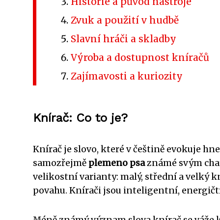
Historie a původ nástroje
Zvuk a použití v hudbě
Slavní hráči a skladby
Výroba a dostupnost kníračů
Zajímavosti a kuriozity
Knírač: Co to je?
Knírač je slovo, které v češtině evokuje h
samozřejmě
plemeno psa
známé svým chara
velikostní varianty: malý, střední a velký 
povahu. Knírači jsou inteligentní, energičt
Méně známý význam slova knírač se váže k