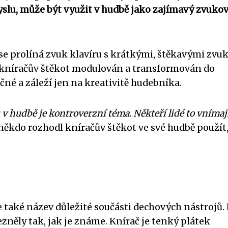
yslu, může být využit v hudbě jako zajímavý zvuko
se prolíná zvuk klavíru s krátkými, štěkavými zvu
e kníračův štěkot modulován a transformován do
é a záleží jen na kreativitě hudebníka.
ů v hudbě je kontroverzní téma. Někteří lidé to vnímaj
někdo rozhodl kníračův štěkot ve své hudbě použít
e také název důležité součásti dechových nástrojů.
zněly tak, jak je známe. Knírač je tenký plátek