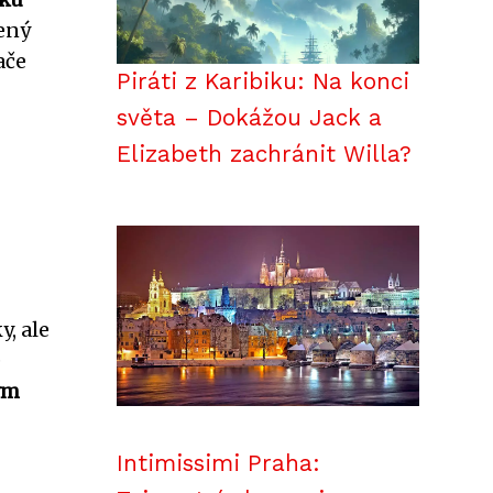
žený
ače
Piráti z Karibiku: Na konci
světa – Dokážou Jack a
Elizabeth zachránit Willa?
y, ale
e
ým
Intimissimi Praha: