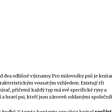
ned dva odlišné významy. Pro milovníky psů je kníra
kteristickým vousatým vzhledem. Existují tři
knírač, přičemž každý typ má své specifické rysy a
í a hraví psi, kteří jsou zároveň oddanými společník
 hudbě. V tomto kontextu označuje knírač
součás