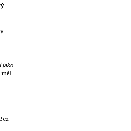
vý
ky
í jako
, měl
 Bez