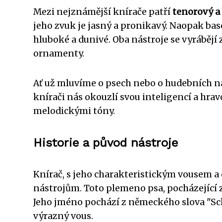
Mezi nejznámější knírače patří
tenorový a
jeho zvuk je jasný a pronikavý. Naopak baso
hluboké a dunivé. Oba nástroje se vyrábějí 
ornamenty.
Ať už mluvíme o psech nebo o hudebních nás
knírači nás okouzlí svou inteligencí a hrav
melodickými tóny.
Historie a původ nástroje
Knírač, s jeho charakteristickým vousem 
nástrojům. Toto plemeno psa, pocházející
Jeho jméno pochází z německého slova "Sc
výrazný vous.