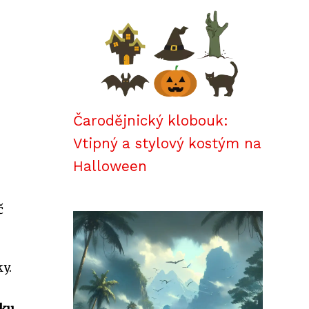
Čarodějnický klobouk:
Vtipný a stylový kostým na
Halloween
č
y.
tku