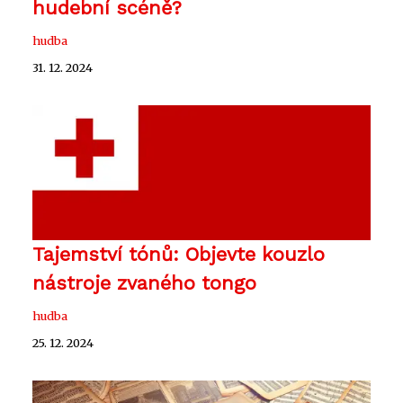
hudební scéně?
hudba
31. 12. 2024
Tajemství tónů: Objevte kouzlo
nástroje zvaného tongo
hudba
25. 12. 2024