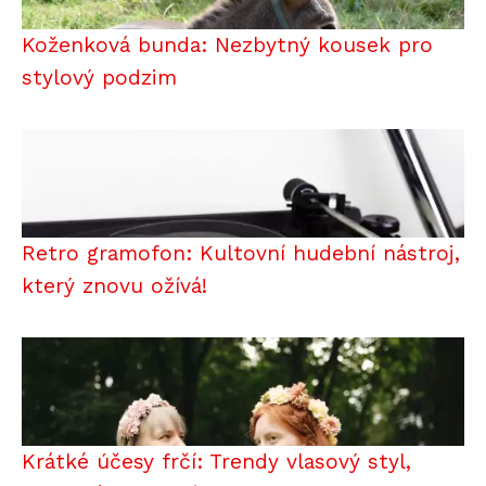
Koženková bunda: Nezbytný kousek pro
stylový podzim
Retro gramofon: Kultovní hudební nástroj,
který znovu ožívá!
Krátké účesy frčí: Trendy vlasový styl,