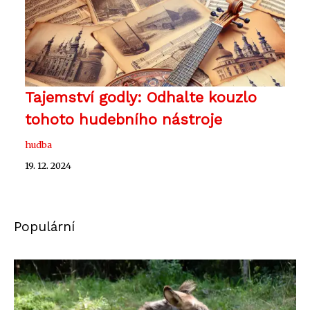
Tajemství godly: Odhalte kouzlo
tohoto hudebního nástroje
hudba
19. 12. 2024
Populární