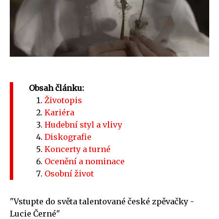
Obsah článku:
Životopis
Kariéra
Hudební styl a vlivy
Diskografie
Koncerty a turné
Ocenění a nominace
Osobní život
"Vstupte do světa talentované české zpěvačky -
Lucie Černé"