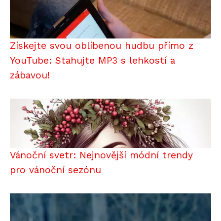
Získejte svou oblíbenou hudbu přímo z
YouTube: Stahujte MP3 s lehkostí a
zábavou!
Vánoční svetr: Nejnovější módní trendy
pro vánoční sezónu