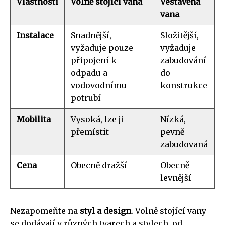
Vlastnosti
Volně stojící vana
Vestavěná
vana
Instalace
Snadnější,
Složitější,
vyžaduje pouze
vyžaduje
připojení k
zabudování
odpadu a
do
vodovodnímu
konstrukce
potrubí
Mobilita
Vysoká, lze ji
Nízká,
přemístit
pevně
zabudovaná
Cena
Obecně dražší
Obecně
levnější
Nezapomeňte na
styl a design
. Volně stojící vany
se dodávají v různých tvarech a stylech, od