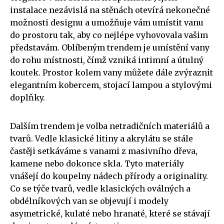
instalace nezávislá na stěnách otevírá nekonečné
možnosti designu a umožňuje vám umístit vanu
do prostoru tak, aby co nejlépe vyhovovala vašim
představám. Oblíbeným trendem je umístění vany
do rohu místnosti, čímž vzniká intimní a útulný
koutek. Prostor kolem vany můžete dále zvýraznit
elegantním kobercem, stojací lampou a stylovými
doplňky.
Dalším trendem je volba netradičních materiálů a
tvarů. Vedle klasické litiny a akrylátu se stále
častěji setkáváme s vanami z masivního dřeva,
kamene nebo dokonce skla. Tyto materiály
vnášejí do koupelny nádech přírody a originality.
Co se týče tvarů, vedle klasických oválných a
obdélníkových van se objevují i ​​modely
asymetrické, kulaté nebo hranaté, které se stávají