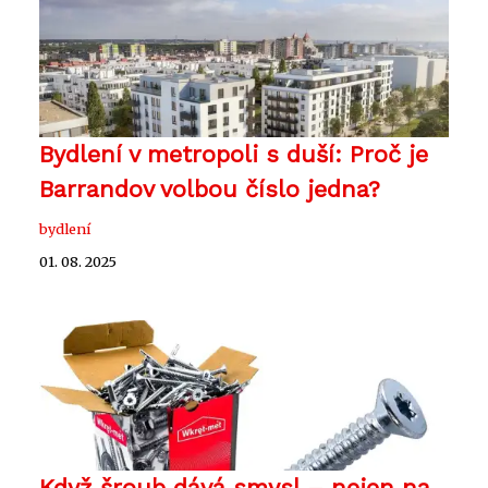
Bydlení v metropoli s duší: Proč je
Barrandov volbou číslo jedna?
bydlení
01. 08. 2025
Když šroub dává smysl – nejen na