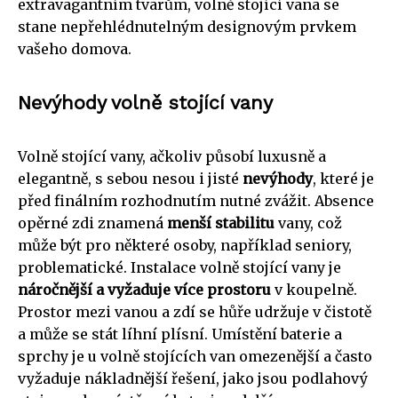
extravagantním tvarům, volně stojící vana se
stane nepřehlédnutelným designovým prvkem
vašeho domova.
Nevýhody volně stojící vany
Volně stojící vany, ačkoliv působí luxusně a
elegantně, s sebou nesou i jisté
nevýhody
, které je
před finálním rozhodnutím nutné zvážit. Absence
opěrné zdi znamená
menší stabilitu
vany, což
může být pro některé osoby, například seniory,
problematické. Instalace volně stojící vany je
náročnější a vyžaduje více prostoru
v koupelně.
Prostor mezi vanou a zdí se hůře udržuje v čistotě
a může se stát líhní plísní. Umístění baterie a
sprchy je u volně stojících van omezenější a často
vyžaduje nákladnější řešení, jako jsou podlahový