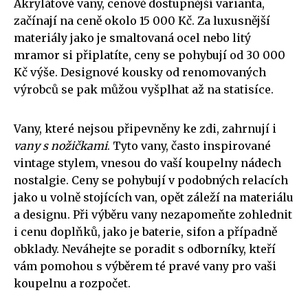
Akrylátové vany, cenově dostupnější varianta,
začínají na ceně okolo 15 000 Kč. Za luxusnější
materiály jako je smaltovaná ocel nebo litý
mramor si připlatíte, ceny se pohybují od 30 000
Kč výše. Designové kousky od renomovaných
výrobců se pak můžou vyšplhat až na statisíce.
Vany, které nejsou připevněny ke zdi, zahrnují i
vany s nožičkami
. Tyto vany, často inspirované
vintage stylem, vnesou do vaší koupelny nádech
nostalgie. Ceny se pohybují v podobných relacích
jako u volně stojících van, opět záleží na materiálu
a designu. Při výběru vany nezapomeňte zohlednit
i cenu doplňků, jako je baterie, sifon a případně
obklady. Neváhejte se poradit s odborníky, kteří
vám pomohou s výběrem té pravé vany pro vaši
koupelnu a rozpočet.