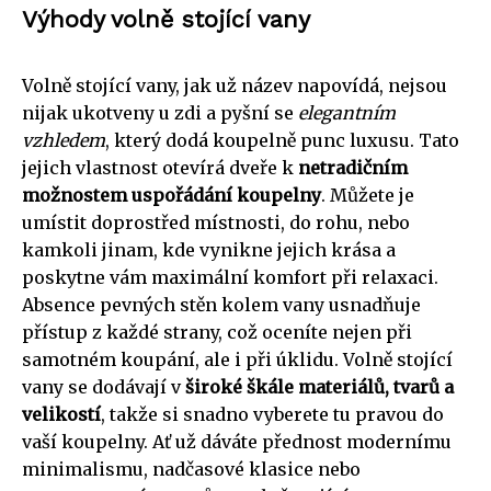
Výhody volně stojící vany
Volně stojící vany, jak už název napovídá, nejsou
nijak ukotveny u zdi a pyšní se
elegantním
vzhledem
, který dodá koupelně punc luxusu. Tato
jejich vlastnost otevírá dveře k
netradičním
možnostem uspořádání koupelny
. Můžete je
umístit doprostřed místnosti, do rohu, nebo
kamkoli jinam, kde vynikne jejich krása a
poskytne vám maximální komfort při relaxaci.
Absence pevných stěn kolem vany usnadňuje
přístup z každé strany, což oceníte nejen při
samotném koupání, ale i při úklidu. Volně stojící
vany se dodávají v
široké škále materiálů, tvarů a
velikostí
, takže si snadno vyberete tu pravou do
vaší koupelny. Ať už dáváte přednost modernímu
minimalismu, nadčasové klasice nebo