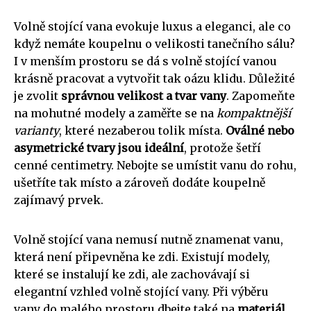
Volně stojící vana evokuje luxus a eleganci, ale co
když nemáte koupelnu o velikosti tanečního sálu?
I v menším prostoru se dá s volně stojící vanou
krásně pracovat a vytvořit tak oázu klidu. Důležité
je zvolit
správnou velikost a tvar vany
. Zapomeňte
na mohutné modely a zaměřte se na
kompaktnější
varianty
, které nezaberou tolik místa.
Oválné nebo
asymetrické tvary jsou ideální
, protože šetří
cenné centimetry. Nebojte se umístit vanu do rohu,
ušetříte tak místo a zároveň dodáte koupelně
zajímavý prvek.
Volně stojící vana nemusí nutně znamenat vanu,
která není připevněna ke zdi. Existují modely,
které se instalují ke zdi, ale zachovávají si
elegantní vzhled volně stojící vany. Při výběru
vany do malého prostoru dbejte také na
materiál
.