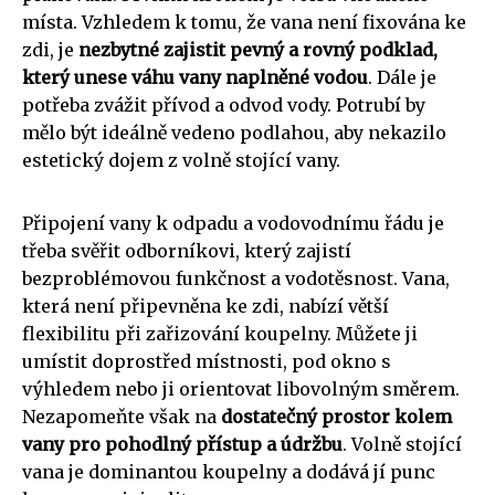
místa. Vzhledem k tomu, že vana není fixována ke
zdi, je
nezbytné zajistit pevný a rovný podklad,
který unese váhu vany naplněné vodou
. Dále je
potřeba zvážit přívod a odvod vody. Potrubí by
mělo být ideálně vedeno podlahou, aby nekazilo
estetický dojem z volně stojící vany.
Připojení vany k odpadu a vodovodnímu řádu je
třeba svěřit odborníkovi, který zajistí
bezproblémovou funkčnost a vodotěsnost. Vana,
která není připevněna ke zdi, nabízí větší
flexibilitu při zařizování koupelny. Můžete ji
umístit doprostřed místnosti, pod okno s
výhledem nebo ji orientovat libovolným směrem.
Nezapomeňte však na
dostatečný prostor kolem
vany pro pohodlný přístup a údržbu
. Volně stojící
vana je dominantou koupelny a dodává jí punc