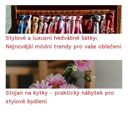
Stylové a luxusní hedvábné šátky:
Nejnovější módní trendy pro vaše oblečení
Stojan na kytky - praktický nábytek pro
stylové bydlení