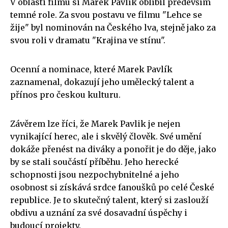
V oblasti filmu si Marek Pavlík oblíbil především
temné role. Za svou postavu ve filmu "Lehce se
žije" byl nominován na Českého lva, stejně jako za
svou roli v dramatu "Krajina ve stínu".
Ocenní a nominace, které Marek Pavlík
zaznamenal, dokazují jeho umělecký talent a
přínos pro českou kulturu.
Závěrem lze říci, že Marek Pavlik je nejen
vynikající herec, ale i skvělý člověk. Své umění
dokáže přenést na diváky a ponořit je do děje, jako
by se stali součástí příběhu. Jeho herecké
schopnosti jsou nezpochybnitelné a jeho
osobnost si získává srdce fanoušků po celé České
republice. Je to skutečný talent, který si zaslouží
obdivu a uznání za své dosavadní úspěchy i
budoucí projekty.