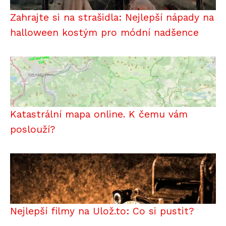
Zahrajte si na strašidla: Nejlepší nápady na
halloween kostým pro módní nadšence
Katastrální mapa online. K čemu vám
poslouží?
Nejlepší filmy na Ulož.to: Co si pustit?