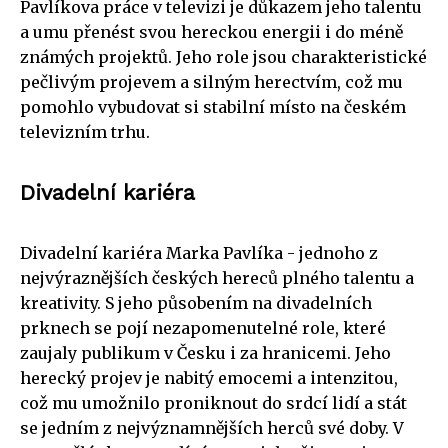
Pavlíkova práce v televizi je důkazem jeho talentu
a umu přenést svou hereckou energii i do méně
známých projektů. Jeho role jsou charakteristické
pečlivým projevem a silným herectvím, což mu
pomohlo vybudovat si stabilní místo na českém
televizním trhu.
Divadelní kariéra
Divadelní kariéra Marka Pavlíka - jednoho z
nejvýraznějších českých hereců plného talentu a
kreativity. S jeho působením na divadelních
prknech se pojí nezapomenutelné role, které
zaujaly publikum v Česku i za hranicemi. Jeho
herecký projev je nabitý emocemi a intenzitou,
což mu umožnilo proniknout do srdcí lidí a stát
se jedním z nejvýznamnějších herců své doby. V