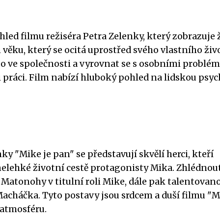
led filmu režiséra Petra Zelenky, který zobrazuje 
ku, který se ocitá uprostřed svého vlastního živo
to ve společnosti a vyrovnat se s osobními problém
 práci. Film nabízí hluboký pohled na lidskou psy
ky "Mike je pan" se představují skvělí herci, kteří
nelehké životní cestě protagonisty Mika. Zhlédnou
atonohy v titulní roli Mike, dále pak talentovan
Macháčka. Tyto postavy jsou srdcem a duší filmu "
 atmosféru.