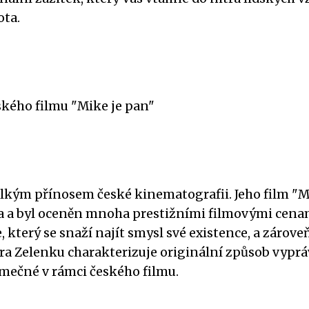
ota.
ského filmu "Mike je pan"
velkým přínosem české kinematografii. Jeho film "
la a byl oceněn mnoha prestižními filmovými cena
který se snaží najít smysl své existence, a zárove
tra Zelenku charakterizuje originální způsob vyprá
jimečné v rámci českého filmu.