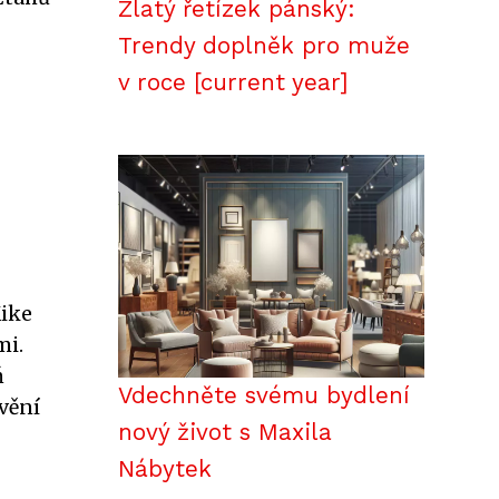
Zlatý řetízek pánský:
Trendy doplněk pro muže
v roce [current year]
Mike
mi.
ň
Vdechněte svému bydlení
vění
nový život s Maxila
Nábytek