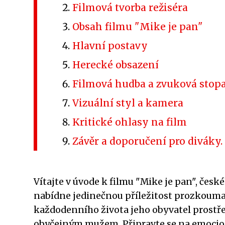
Filmová tvorba režiséra
Obsah filmu "Mike je pan"
Hlavní postavy
Herecké obsazení
Filmová hudba a zvuková stop
Vizuální styl a kamera
Kritické ohlasy na film
Závěr a doporučení pro diváky.
Vítajte v úvode k filmu "Mike je pan", čes
nabídne jedinečnou příležitost prozkoumat
každodenního života jeho obyvatel prostře
obyčejným mužem. Připravte se na emocioná