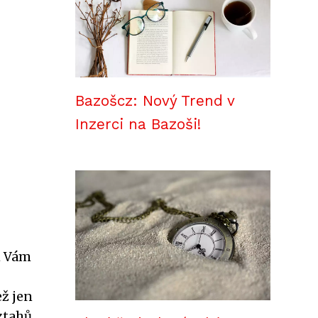
Bazošcz: Nový Trend v
Inzerci na Bazoši!
m Vám
ež jen
ztahů