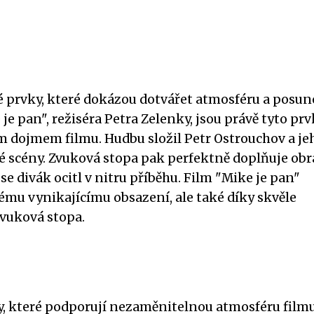
é prvky, které dokázou dotvářet atmosféru a posun
je pan", režiséra Petra Zelenky, jsou právě tyto pr
ým dojmem filmu. Hudbu složil Petr Ostrouchov a je
é scény. Zvuková stopa pak perfektně doplňuje obr
e divák ocitl v nitru příběhu. Film "Mike je pan"
ému vynikajícímu obsazení, ale také díky skvěle
vuková stopa.
ky, které podporují nezaměnitelnou atmosféru film