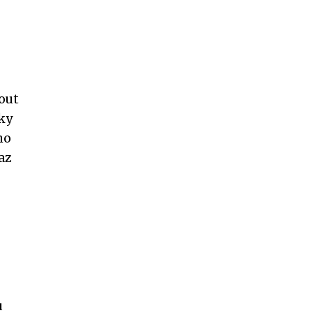
out
vky
ho
az
u