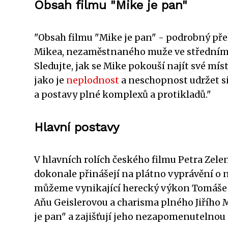
Obsah filmu "Mike je pan"
"Obsah filmu "Mike je pan" - podrobný přeh
Mikea, nezaměstnaného muže ve středním vě
Sledujte, jak se Mike pokouší najít své mís
jako je
neplodnost
a neschopnost udržet si
a postavy plné komplexů a protikladů."
Hlavní postavy
V hlavních rolích českého filmu Petra Zelen
dokonale přinášejí na plátno vyprávění o 
můžeme vynikající herecký výkon Tomáše M
Aňu Geislerovou a charisma plného Jiřího 
je pan" a zajišťují jeho nezapomenutelnou