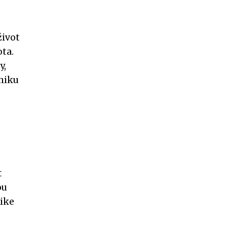
život
ta.
y,
chiku
t
ou
Mike