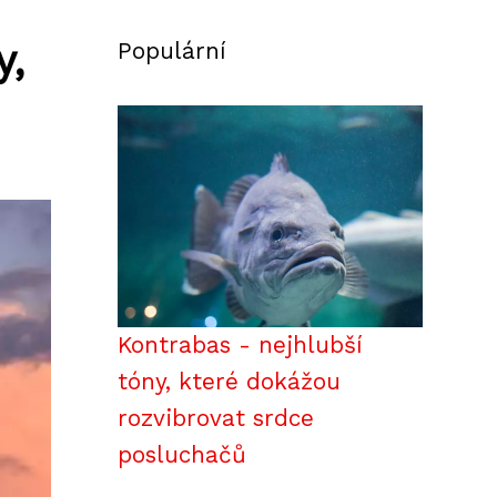
y,
Populární
Kontrabas - nejhlubší
tóny, které dokážou
rozvibrovat srdce
posluchačů