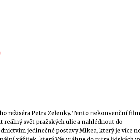
a
kého režiséra Petra Zelenky. Tento nekonvenční fil
 reálný svět pražských ulic a nahlédnout do
dnictvím jedinečné postavy Mikea, který je více n
lní zážitek, který Vás vtáhne do nitra lidských v