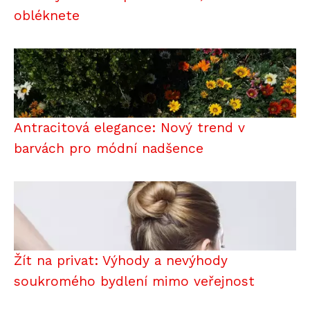
obléknete
Antracitová elegance: Nový trend v
barvách pro módní nadšence
Žít na privat: Výhody a nevýhody
soukromého bydlení mimo veřejnost