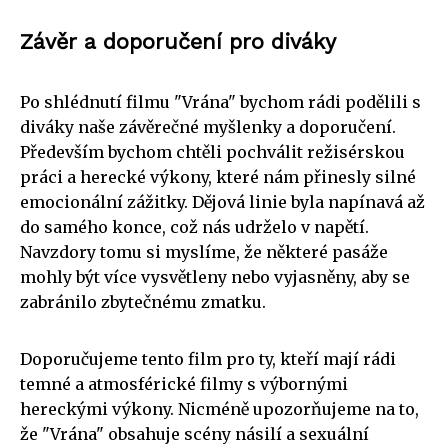
Závěr a doporučení pro diváky
Po shlédnutí filmu "Vrána" bychom rádi podělili s
diváky naše závěrečné myšlenky a doporučení.
Především bychom chtěli pochválit režisérskou
práci a herecké výkony, které nám přinesly silné
emocionální zážitky. Dějová linie byla napínavá až
do samého konce, což nás udrželo v napětí.
Navzdory tomu si myslíme, že některé pasáže
mohly být více vysvětleny nebo vyjasněny, aby se
zabránilo zbytečnému zmatku.
Doporučujeme tento film pro ty, kteří mají rádi
temné a atmosférické filmy s výbornými
hereckými výkony. Nicméně upozorňujeme na to,
že "Vrána" obsahuje scény násilí a sexuální