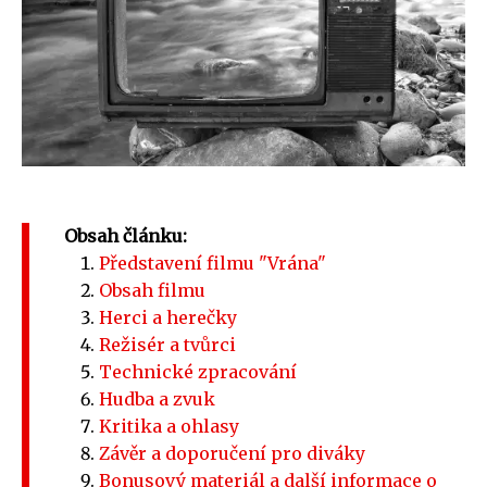
Obsah článku:
Představení filmu "Vrána"
Obsah filmu
Herci a herečky
Režisér a tvůrci
Technické zpracování
Hudba a zvuk
Kritika a ohlasy
Závěr a doporučení pro diváky
Bonusový materiál a další informace o