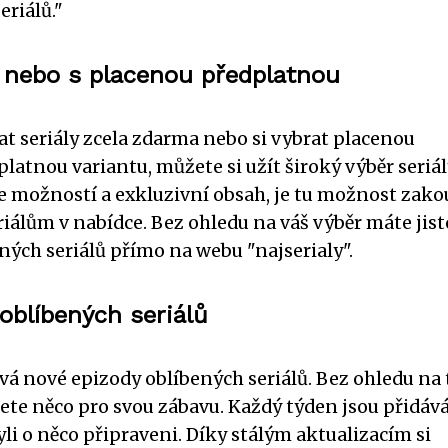
eriálů."
 nebo s placenou předplatnou
t seriály zcela zdarma nebo si vybrat placenou
atnou variantu, můžete si užít široký výběr seriál
více možností a exkluzivní obsah, je tu možnost zako
riálům v nabídce. Bez ohledu na váš výběr máte jis
ých seriálů přímo na webu "najserialy".
 oblíbených seriálů
ává nové epizody oblíbených seriálů. Bez ohledu na 
dete něco pro svou zábavu. Každý týden jsou přidáv
yli o něco připraveni. Díky stálým aktualizacím si