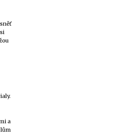
 sněť
si
ůžou
aly.
mi a
telům