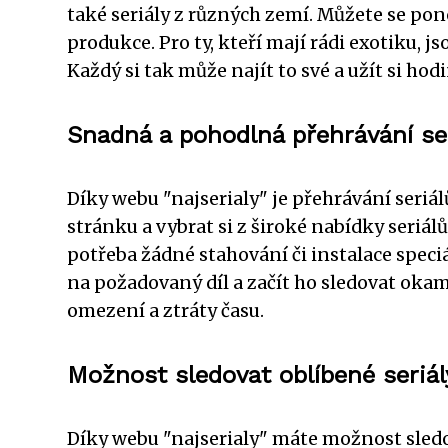
také seriály z různých zemí. Můžete se pon
produkce. Pro ty, kteří mají rádi exotiku, js
Každý si tak může najít to své a užít si h
Snadná a pohodlná přehrávání se
Díky webu "najserialy" je přehrávání seriá
stránku a vybrat si z široké nabídky seriá
potřeba žádné stahování či instalace spec
na požadovaný díl a začít ho sledovat ok
omezení a ztráty času.
Možnost sledovat oblíbené seriály
Díky webu "najserialy" máte možnost sledov