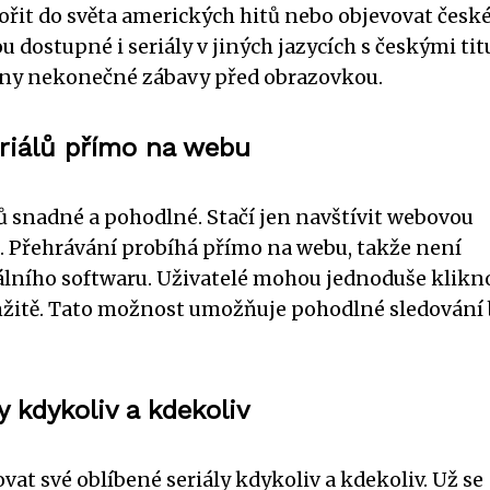
ořit do světa amerických hitů nebo objevovat česk
ou dostupné i seriály v jiných jazycích s českými tit
odiny nekonečné zábavy před obrazovkou.
riálů přímo na webu
lů snadné a pohodlné. Stačí jen navštívit webovou
lů. Přehrávání probíhá přímo na webu, takže není
iálního softwaru. Uživatelé mohou jednoduše klikn
amžitě. Tato možnost umožňuje pohodlné sledování
 kdykoliv a kdekoliv
at své oblíbené seriály kdykoliv a kdekoliv. Už se