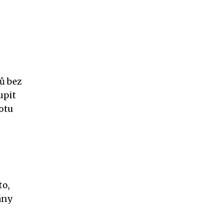
ů bez
upit
totu
to,
ány