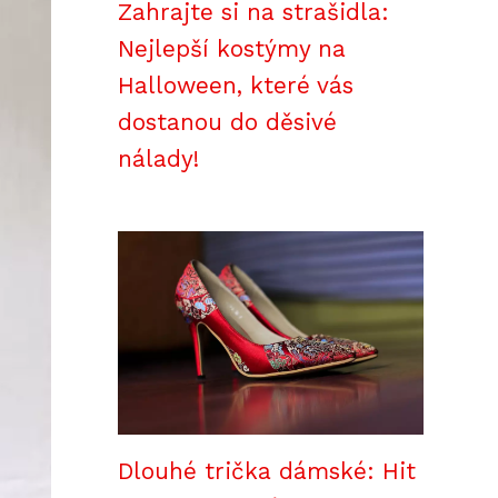
Zahrajte si na strašidla:
Nejlepší kostýmy na
Halloween, které vás
dostanou do děsivé
nálady!
Dlouhé trička dámské: Hit