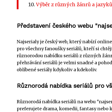
Výběr z různých žánrů a jazyků
Představení českého webu "najser
Najserialy je český web, který nabízí onlin
pro všechny fanoušky seriálů, kteří si chtě
různorodou nabídku seriálů z různých žánrů 
přehrávání seriálů je velmi snadné a pohod
oblíbené seriály kdykoliv a kdekoliv.
Různorodá nabídka seriálů pro v
Různorodá nabídka seriálů na webu "najser
preferujete drama, komedii, fantasy nebo kr