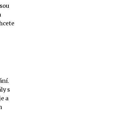
jsou
a
chcete
ání.
ly s
e a
h