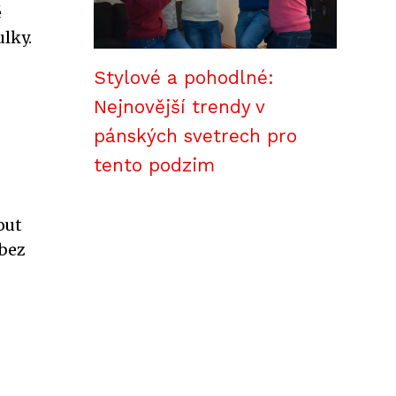
é
ulky.
Stylové a pohodlné:
Nejnovější trendy v
pánských svetrech pro
tento podzim
out
 bez