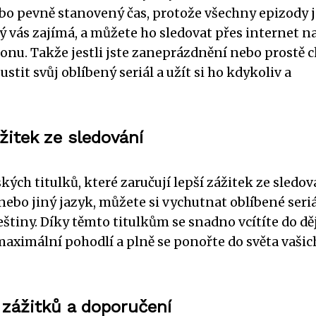
ebo pevně stanovený čas, protože všechny epizody 
erý vás zajímá, a můžete ho sledovat přes internet n
onu. Takže jestli jste zaneprázdnění nebo prostě 
tit svůj oblíbený seriál a užít si ho kdykoliv a
ážitek ze sledování
kých titulků, které zaručují lepší zážitek ze sledov
nebo jiný jazyk, můžete si vychutnat oblíbené seriá
iny. Díky těmto titulkům se snadno vcítíte do děj
i maximální pohodlí a plně se ponořte do světa vašic
í zážitků a doporučení