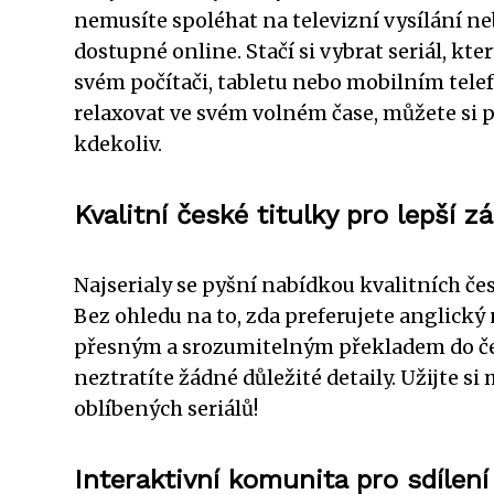
nemusíte spoléhat na televizní vysílání n
dostupné online. Stačí si vybrat seriál, kt
svém počítači, tabletu nebo mobilním telef
relaxovat ve svém volném čase, můžete si pus
kdekoliv.
Kvalitní české titulky pro lepší z
Najserialy se pyšní nabídkou kvalitních čes
Bez ohledu na to, zda preferujete anglický 
přesným a srozumitelným překladem do češt
neztratíte žádné důležité detaily. Užijte s
oblíbených seriálů!
Interaktivní komunita pro sdílen