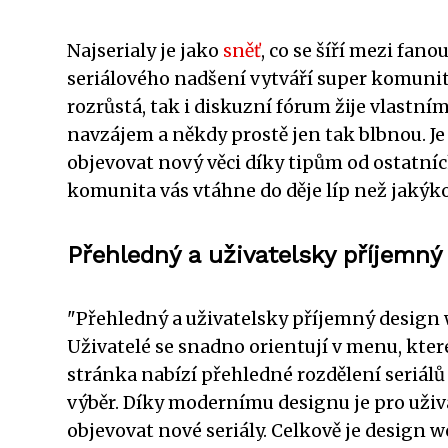
Najserialy je jako
sněť
, co se šíří mezi fan
seriálového nadšení vytváří super komuni
rozrůstá, tak i diskuzní fórum žije vlastním
navzájem a někdy prostě jen tak blbnou. Je
objevovat nový věci díky tipům od ostatníc
komunita vás vtáhne do děje líp než jakýkol
Přehledný a uživatelsky příjemn
"Přehledný a uživatelsky příjemný design w
Uživatelé se snadno orientují v menu, kter
stránka nabízí přehledné rozdělení seriálů
výběr. Díky modernímu designu je pro uži
objevovat nové seriály. Celkově je design w