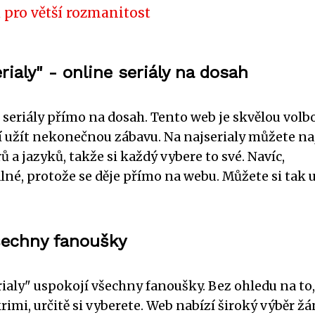
 pro větší rozmanitost
ialy" - online seriály na dosah
e seriály přímo na dosah. Tento web je skvělou volb
jí užít nekonečnou zábavu. Na najserialy můžete na
a jazyků, takže si každý vybere to své. Navíc,
lné, protože se děje přímo na webu. Můžete si tak u
šechny fanoušky
ialy" uspokojí všechny fanoušky. Bez ohledu na to,
imi, určitě si vyberete. Web nabízí široký výběr žá