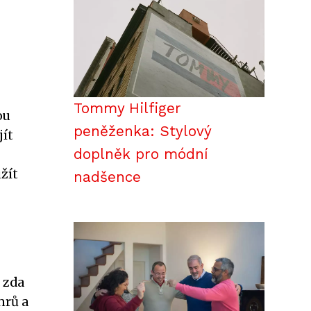
Tommy Hilfiger
ou
peněženka: Stylový
jít
doplněk pro módní
žít
nadšence
 zda
nrů a