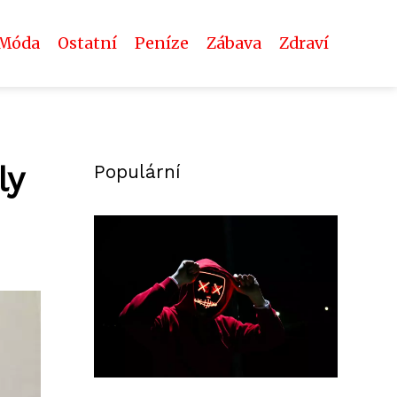
Móda
Ostatní
Peníze
Zábava
Zdraví
ly
Populární