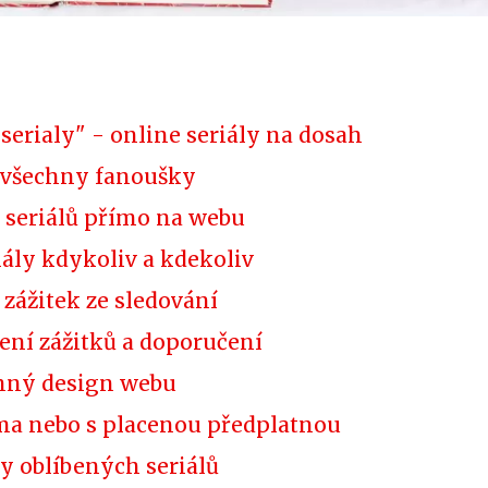
erialy" - online seriály na dosah
o všechny fanoušky
 seriálů přímo na webu
iály kdykoliv a kdekoliv
í zážitek ze sledování
ení zážitků a doporučení
emný design webu
ma nebo s placenou předplatnou
dy oblíbených seriálů