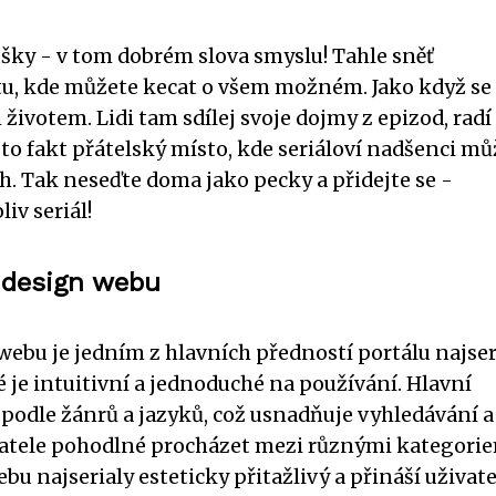
oušky - v tom dobrém slova smyslu! Tahle sněť
tu, kde můžete kecat o všem možném. Jako když se
 životem. Lidi tam sdílej svoje dojmy z epizod, radí 
 to fakt přátelský místo, kde seriáloví nadšenci m
h. Tak neseďte doma jako pecky a přidejte se -
iv seriál!
ý design webu
ebu je jedním z hlavních předností portálu najseri
é je intuitivní a jednoduché na používání. Hlavní
 podle žánrů a jazyků, což usnadňuje vyhledávání a
vatele pohodlné procházet mezi různými kategorie
ebu najserialy esteticky přitažlivý a přináší uživa