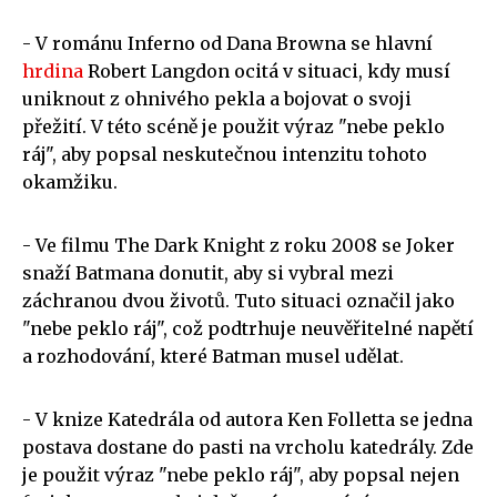
- V románu Inferno od Dana Browna se hlavní
hrdina
Robert Langdon ocitá v situaci, kdy musí
uniknout z ohnivého pekla a bojovat o svoji
přežití. V této scéně je použit výraz "nebe peklo
ráj", aby popsal neskutečnou intenzitu tohoto
okamžiku.
- Ve filmu The Dark Knight z roku 2008 se Joker
snaží Batmana donutit, aby si vybral mezi
záchranou dvou životů. Tuto situaci označil jako
"nebe peklo ráj", což podtrhuje neuvěřitelné napětí
a rozhodování, které Batman musel udělat.
- V knize Katedrála od autora Ken Folletta se jedna
postava dostane do pasti na vrcholu katedrály. Zde
je použit výraz "nebe peklo ráj", aby popsal nejen