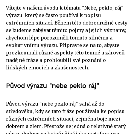
Vítejte v našem úvodu k tématu "Nebe, peklo, ráj" -
výrazu, který se často používá k popisu
extrémních situací. Během této dobrodružné cesty
se budeme zabývat těmito pojmy a jejich významy,
abychom lépe porozuměli tomuto silnému a
evokativnímu výrazu. Připravte se na to, abyste
prozkoumali různé aspekty této temné a zároveň
nadějné fráze a prohloubili své poznání o
lidských emocích a zkušenostech.
Původ výrazu "nebe peklo ráj"
Původ výrazu "nebe peklo ráj" sahá až do
středověku, kdy se tato fráze používala ke popisu
různých extrémních situací, zejména boje mezi
dobrem a zlem. Přestože se jedná o relativně starý
výraz, dodnes se hojně užívá jako metafora pro