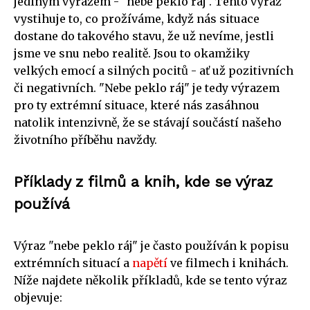
jediným výrazem - "nebe peklo ráj". Tento výraz
vystihuje to, co prožíváme, když nás situace
dostane do takového stavu, že už nevíme, jestli
jsme ve snu nebo realitě. Jsou to okamžiky
velkých emocí a silných pocitů - ať už pozitivních
či negativních. "Nebe peklo ráj" je tedy výrazem
pro ty extrémní situace, které nás zasáhnou
natolik intenzivně, že se stávají součástí našeho
životního příběhu navždy.
Příklady z filmů a knih, kde se výraz
používá
Výraz "nebe peklo ráj" je často používán k popisu
extrémních situací a
napětí
ve filmech i knihách.
Níže najdete několik příkladů, kde se tento výraz
objevuje: