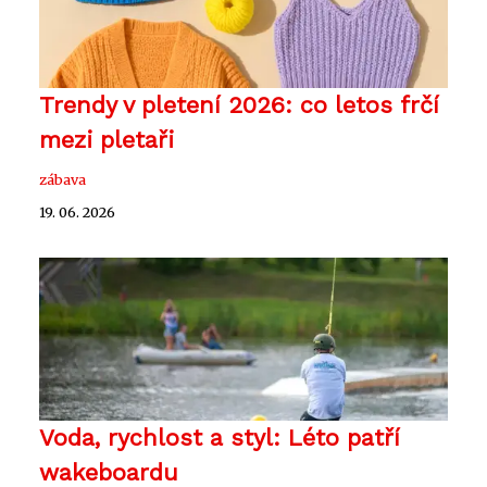
Trendy v pletení 2026: co letos frčí
mezi pletaři
zábava
19. 06. 2026
Voda, rychlost a styl: Léto patří
wakeboardu