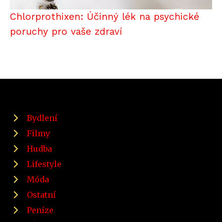
Chlorprothixen: Účinný lék na psychické
poruchy pro vaše zdraví
Bydlení
Filmy
Hudba
Lifestyle
Móda
Ostatní
Peníze