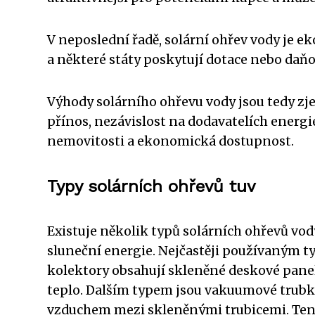
V neposlední řadě, solární ohřev vody je 
a některé státy poskytují dotace nebo daňov
Výhody solárního ohřevu vody jsou tedy zj
přínos, nezávislost na dodavatelích energi
nemovitosti a ekonomická dostupnost.
Typy solárních ohřevů tuv
Existuje několik typů solárních ohřevů vody
sluneční energie. Nejčastěji používaným ty
kolektory obsahují skleněné deskové panel
teplo. Dalším typem jsou vakuumové trubkov
vzduchem mezi skleněnými trubicemi. Tento