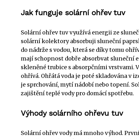
Jak funguje solární ohřev tuv
Solární ohřev tuv využívá energii ze sluneč
solární kolektory absorbuji sluneční paprs
do nádrže s vodou, která se díky tomu ohřív
mají schopnost dobře absorbvat sluneční e
skleněné trubice s absorpčními vrstvami. 
ohřívá. Ohřátá voda je poté skladována v iz
je sprchování, mytí nádobí nebo topení. S
zajištění teplé vody pro domácí spotřebu.
Výhody solárního ohřevu tuv
Solární ohřev vody má mnoho výhod. První 