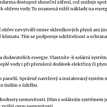
 zdarma dostupné sluneční záření, což snižuje spo
k ohřevu vody. To znamená nižší náklady na energ
í ohřev nevytváří emise skleníkových plynů ani ji
ně klimatu. Tím se podporuje udržitelnost a ochran
 dodavatelích energie. Vlastníte-li solární systém
teplé vody i při přerušení dodávek elektřiny či plyn
ch panelů. Správně navržený a instalovaný systém
m úsilím o údržbu.
í hodnoty nemovitosti. Dům s solárním systémem j
 zvýšit cenu nemovitosti.