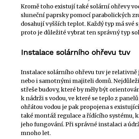
Kromě toho existují také solární ohřevy v
sluneční paprsky pomocí parabolických zr
dosahují vyšších teplot. Každý typ má své 
proto je důležité vybrat ten správný typ so
Instalace solárního ohřevu tuv
Instalace solárního ohřevu tuv je relativ
nebo i samotnými majiteli domů. Nejdůležit
střeše budovy, které by měly být orientová
k nádrži s vodou, ve které se teplo z panel
ohřátou vodou je pak propojena s existují
také montáž regulace a řídícího systému, k
jeho fungování. Při správné instalaci a údr
mnoho let.