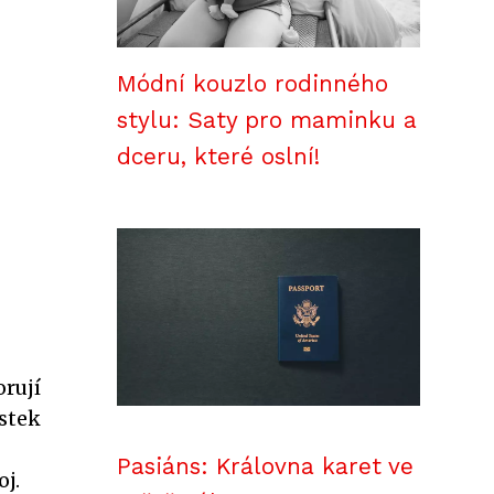
Módní kouzlo rodinného
stylu: Saty pro maminku a
dceru, které oslní!
orují
ostek
Pasiáns: Královna karet ve
j.