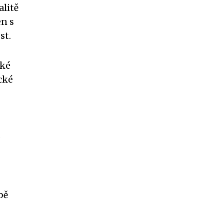
alitě
en s
st.
cké
cké
e
bě