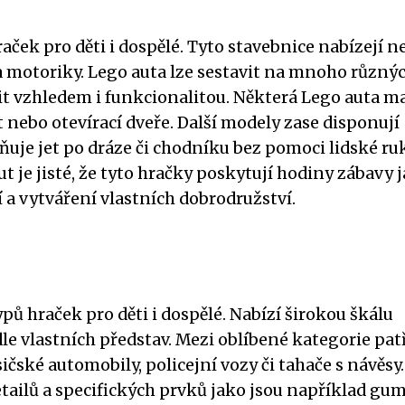
aček pro děti i dospělé. Tyto stavebnice nabízejí n
y a motoriky. Lego auta lze sestavit na mnoho různý
t vzhledem i funkcionalitou. Některá Lego auta ma
nt nebo otevírací dveře. Další modely zase disponují
je jet po dráze či chodníku bez pomoci lidské ruk
 je jisté, že tyto hračky poskytují hodiny zábavy 
í a vytváření vlastních dobrodružství.
pů hraček pro děti i dospělé. Nabízí širokou škálu
dle vlastních představ. Mezi oblíbené kategorie pat
ičské automobily, policejní vozy či tahače s návěsy.
ailů a specifických prvků jako jsou například gu