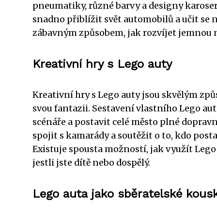
pneumatiky, různé barvy a designy karoseri
snadno přiblížit svět automobilů a učit se
zábavným způsobem, jak rozvíjet jemnou mo
Kreativní hry s Lego auty
Kreativní hry s Lego auty jsou skvělým zp
svou fantazii. Sestavení vlastního Lego au
scénáře a postavit celé město plné dopravn
spojit s kamarády a soutěžit o to, kdo pos
Existuje spousta možností, jak využít Lego
jestli jste dítě nebo dospělý.
Lego auta jako sběratelské kous