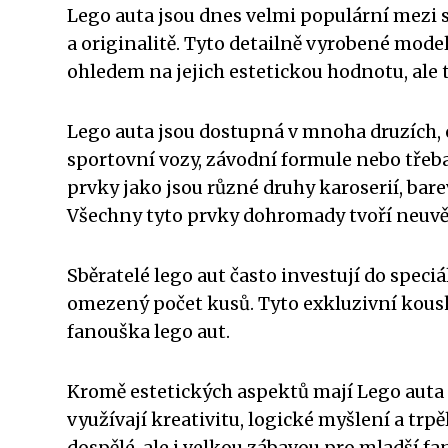
Lego auta jsou dnes velmi populární mezi sb
a originalitě. Tyto detailně vyrobené mode
ohledem na jejich estetickou hodnotu, ale 
Lego auta jsou dostupná v mnoha druzích, od
sportovní vozy, závodní formule nebo třeb
prvky jako jsou různé druhy karoserií, bar
Všechny tyto prvky dohromady tvoří neuvěř
Sběratelé lego aut často investují do speci
omezený počet kusů. Tyto exkluzivní kous
fanouška lego aut.
Kromě estetických aspektů mají Lego auta i 
využívají kreativitu, logické myšlení a trpě
dospělé, ale i velkou zábavou pro mladší fa