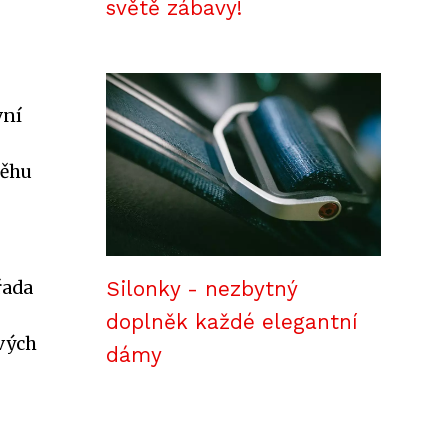
světě zábavy!
vní
běhu
řada
Silonky - nezbytný
doplněk každé elegantní
svých
dámy