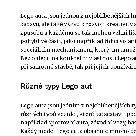
Lego auta jsou jednou z nejoblíbenějších hr
zábavu, ale také výzvu k rozvoji kreativit
způsobů a každému se tak mohou velmi liši
pohyblivé části, jako například řídící vola
speciálním mechanismem, který jim umožňu
Bez ohledu na konkrétní vlastnosti Lego aut
při samotné stavbě, tak při jejich používán
Různé typy Lego aut
Lego auta jsou jedním z nejoblíbenějších ty
různých typů vozidel, které lze sestavit po
například sportovní auta, závodní vozy, has
Každý model Lego auta obsahuje mnoho det