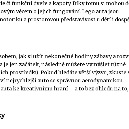
e či funkční dveře a kapoty. Díky tomu si mohou d
 novým věcem o jejich fungování. Lego auta jsou
toriku a prostorovou představivost u dětí i dospě
ůsobem, jak si užít nekonečné hodiny zábavy a roz
ta je jen začátek, následně můžete vymýšlet různé
ích prostředků. Pokud hledáte větší výzvu, zkuste 
taví nejrychlejší auto se správnou aerodynamikou.
 auta ke kreativnímu hraní – a to bez ohledu na to,
ky