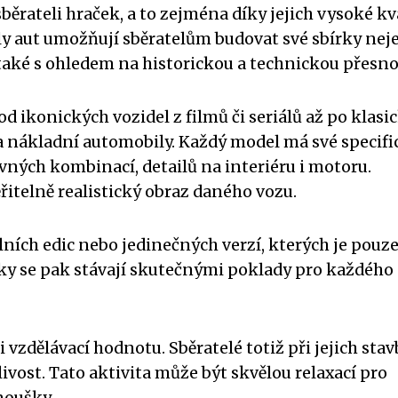
ěrateli hraček, a to zejména díky jejich vysoké kv
ly aut umožňují sběratelům budovat své sbírky nej
také s ohledem na historickou a technickou přesno
 ikonických vozidel z filmů či seriálů až po klasi
a nákladní automobily. Každý model má své specifi
evných kombinací, detailů na interiéru i motoru.
itelně realistický obraz daného vozu.
álních edic nebo jedinečných verzí, kterých je pouz
ky se pak stávají skutečnými poklady pro každého
vzdělávací hodnotu. Sběratelé totiž při jejich stav
livost. Tato aktivita může být skvělou relaxací pro
noušky.