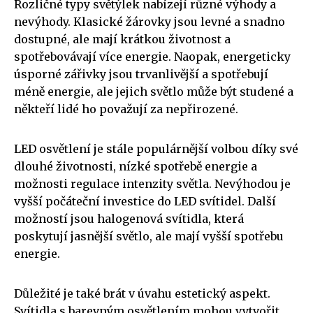
Rozličné typy světýlek nabízejí různé výhody a
nevýhody. Klasické žárovky jsou levné a snadno
dostupné, ale mají krátkou životnost a
spotřebovávají více energie. Naopak, energeticky
úsporné zářivky jsou trvanlivější a spotřebují
méně energie, ale jejich světlo může být studené a
někteří lidé ho považují za nepřirozené.
LED osvětlení je stále populárnější volbou díky své
dlouhé životnosti, nízké spotřebě energie a
možnosti regulace intenzity světla. Nevýhodou je
vyšší počáteční investice do LED svítidel. Další
možností jsou halogenová svítidla, která
poskytují jasnější světlo, ale mají vyšší spotřebu
energie.
Důležité je také brát v úvahu estetický aspekt.
Svítidla s barevným osvětlením mohou vytvořit