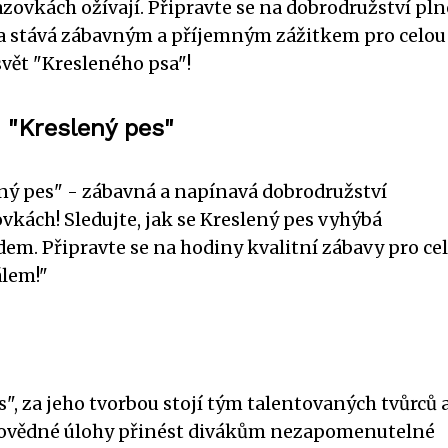
azovkách ožívají. Připravte se na dobrodružství pln
a stává zábavným a příjemným zážitkem pro celou
svět "Kresleného psa"!
 "Kreslený pes"
ný pes" - zábavná a napínavá dobrodružství
vkách! Sledujte, jak se Kreslený pes vyhýbá
em. Připravte se na hodiny kvalitní zábavy pro ce
lem!"
", za jeho tvorbou stojí tým talentovaných tvůrců 
odpovědné úlohy přinést divákům nezapomenutelné