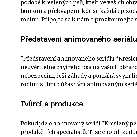
podobě kreslených psů, kteří ve vašich obr
humoru a překvapení, kde se každá epizod
rodinu. Připojte se k nám a prozkoumejte 
Představení animovaného seriálu
"Představení animovaného seriálu "Kresle
neuvěřitelně chytrého psa na vašich obrazo
nebezpečím, řeší záhady a pomáhá svým lid
rodinu s tímto úžasným animovaným seriá
Tvůrci a produkce
Pokud jde o animovaný seriál "Kreslený pes
produkčních specialistů. Ti se chopili z