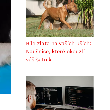
Bílé zlato na vašich uších:
Naušnice, které okouzlí
váš šatník!