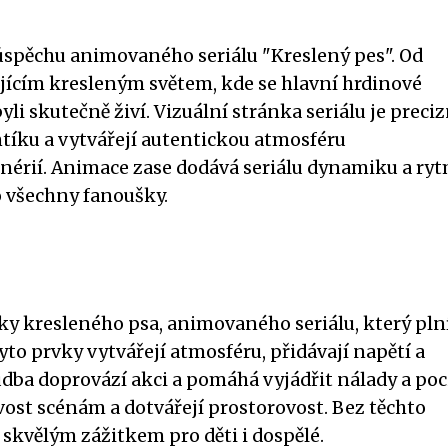
 úspěchu animovaného seriálu "Kreslený pes". Od
jícím kresleným světem, kde se hlavní hrdinové
yli skutečně živí. Vizuální stránka seriálu je preciz
tíku a vytvářejí autentickou atmosféru
nérií. Animace zase dodává seriálu dynamiku a ryt
o všechny fanoušky.
ky kresleného psa, animovaného seriálu, který pln
o prvky vytvářejí atmosféru, přidávají napětí a
ba doprovází akci a pomáhá vyjádřit nálady a poc
vost scénám a dotvářejí prostorovost. Bez těchto
 skvělým zážitkem pro děti i dospělé.