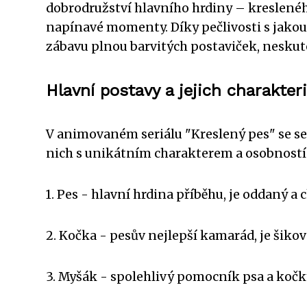
dobrodružství hlavního hrdiny – kreslenéh
napínavé momenty. Díky pečlivosti s jakou
zábavu plnou barvitých postaviček, neskute
Hlavní postavy a jejich charakteri
V animovaném seriálu "Kreslený pes" se s
nich s unikátním charakterem a osobností. 
1. Pes - hlavní hrdina příběhu, je oddaný a 
2. Kočka - pesův nejlepší kamarád, je šikov
3. Myšák - spolehlivý pomocník psa a kočky