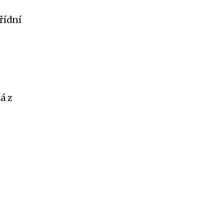
řídní
á z