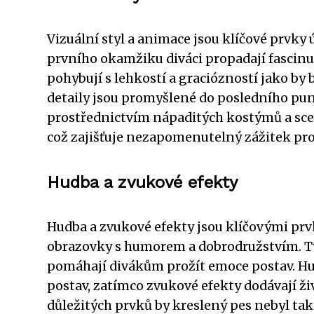
Vizuální styl a animace jsou klíčové prvky
prvního okamžiku diváci propadají fascinu
pohybují s lehkostí a graciózností jako by b
detaily jsou promyšlené do posledního pun
prostřednictvím nápaditých kostýmů a sce
což zajišťuje nezapomenutelný zážitek pr
Hudba a zvukové efekty
Hudba a zvukové efekty jsou klíčovými prv
obrazovky s humorem a dobrodružstvím. Tyt
pomáhají divákům prožít emoce postav. Hud
postav, zatímco zvukové efekty dodávají ži
důležitých prvků by kreslený pes nebyl tak