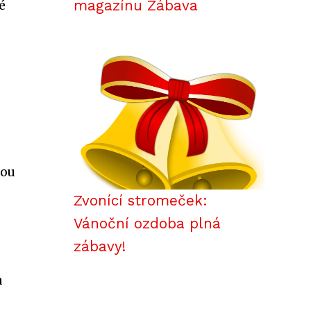
magazínu Zábava
é
lou
Zvonící stromeček:
Vánoční ozdoba plná
zábavy!
a