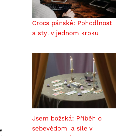
Crocs pánské: Pohodlnost
a styl v jednom kroku
Jsem božská: Příběh o
sebevědomí a síle v
v