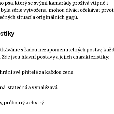
o psa, který se svými kamarády prožívá vtipné i
 byla série vytvořena, mohou diváci očekávat prvot
čných situací a originálních gagů.
stiky
etkáváme s řadou nezapomenutelných postav, každ
Zde jsou hlavní postavy a jejich charakteristiky:
chrání své přátelé za každou cenu.
ná, statečná a vynalézavá.
, průbojný a chytrý.