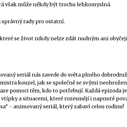
terá však může někdy být trochu lehkomyslná.
 správný rady pro ostatní.
 které se život nikdy nelze zdát nudným ani obyče
ovaný seriál nás zavede do světa plného dobrodruž
u, mistra kouzel, jak se společně se svými neohrože
aze pomoci těm, kdo to potřebují. Každá epizoda je
ípky a situacemi, které rozesmějí i napnuté pov
sa" - animovaný seriál, který zabaví celou rodinu!