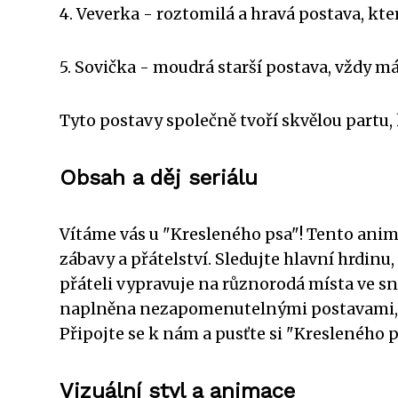
4. Veverka - roztomilá a hravá postava, k
5. Sovička - moudrá starší postava, vždy má
Tyto postavy společně tvoří skvělou partu,
Obsah a děj seriálu
Vítáme vás u "Kresleného psa"! Tento anim
zábavy a přátelství. Sledujte hlavní hrdin
přáteli vypravuje na různorodá místa ve sn
naplněna nezapomenutelnými postavami, vt
Připojte se k nám a pusťte si "Kresleného p
Vizuální styl a animace