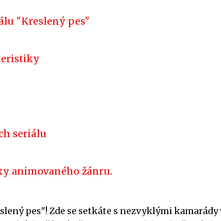
álu "Kreslený pes"
teristiky
ch seriálu
šky animovaného žánru.
slený pes"! Zde se setkáte s nezvyklými kamarády 