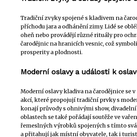
Tradiční zvyky spojené s kladivem na čaro
příchodu jara a odhánění zimy. Lidé se oblé
oheň nebo provádějí různé rituály pro och
čarodějnic na hranicích vesnic, což symbo
prosperity a plodnosti.
Moderní oslavy a události k oslav
Moderní oslavy kladiva na čarodějnice se v
akcí, které propojují tradiční prvky s mod
konají průvody s ohnivými show, divadelní
oblastech se také pořádají soutěže ve vaře
řemeslných výrobků spojených s tímto svá
a přitahují jak místní obyvatele, tak i turis