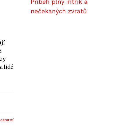
Příběh plný intrik a
nečekaných zvratů
jí
z
oby
a lidé
:
ostatní