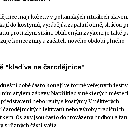
dějnice mají kořeny v pohanských rituálech slaven
kají do kostýmů, vyrábějí a zapalují ohně, skáčou p
ranu proti zlým silám. Oblíbeným zvykem je také p
lizuje konec zimy a začátek nového období plného
ě "kladiva na čarodějnice"
 dnešní době často konají ve formě veřejných festiv
erním stylem zábavy. Například v některých městec
 představení nebo rauty s kostýmy. V některých
ní čarodějnických lektvarů nebo výroby tradičních
tkem. Oslavy jsou často doprovázeny hudbou a ta
ty z různých částí světa.