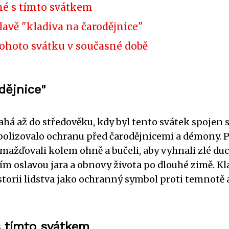
né s tímto svátkem
lavě "kladiva na čarodějnice"
ohoto svátku v současné době
dějnice"
ahá až do středověku, kdy byl tento svátek spojen 
mbolizovalo ochranu před čarodějnicemi a démony. 
mažďovali kolem ohně a bučeli, aby vyhnali zlé duc
ím oslavou jara a obnovy života po dlouhé zimě. Kl
torii lidstva jako ochranný symbol proti temnotě 
s tímto svátkem