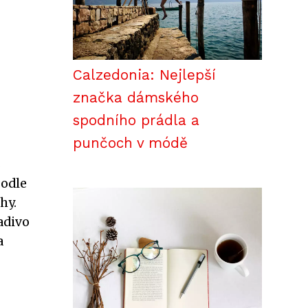
Calzedonia: Nejlepší
značka dámského
spodního prádla a
punčoch v módě
s
Podle
hy.
adivo
a