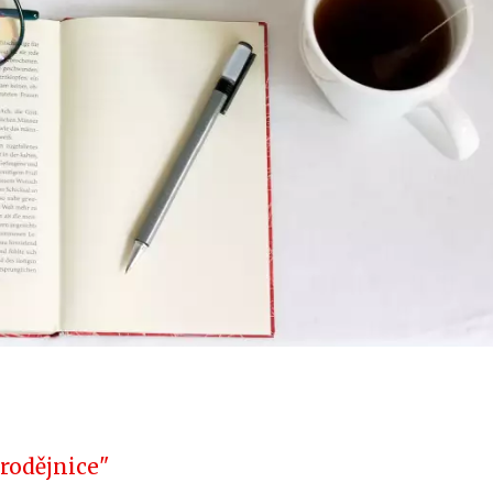
arodějnice"