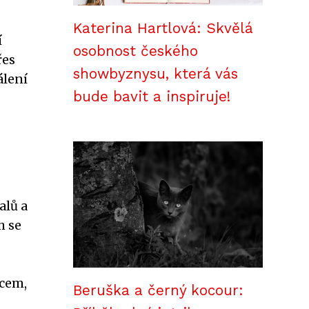
Katerina Hartlová: Skvělá
í
osobnost českého
řes
showbyznysu, která vás
álení
bude bavit a inspiruje!
alů a
h se
ncem,
Beruška a černý kocour: