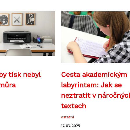
by tisk nebyl
Cesta akademickým
 můra
labyrintem: Jak se
neztratit v náročnýc
textech
ostatní
17. 03. 2025