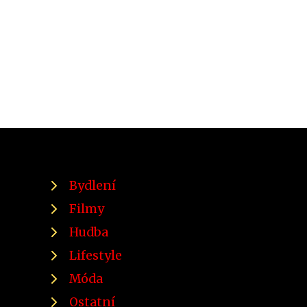
Bydlení
Filmy
Hudba
Lifestyle
Móda
Ostatní