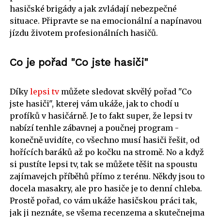
hasičské brigády a jak zvládají nebezpečné
situace. Připravte se na emocionální a napínavou
jízdu životem profesionálních hasičů.
Co je pořad "Co jste hasiči"
Díky
lepsi tv
můžete sledovat skvělý pořad "Co
jste hasiči", kterej vám ukáže, jak to chodí u
profíků v hasičárně. Je to fakt super, že lepsi tv
nabízí tenhle zábavnej a poučnej program -
konečně uvidíte, co všechno musí hasiči řešit, od
hořících baráků až po kočku na stromě. No a když
si pustíte lepsi tv, tak se můžete těšit na spoustu
zajímavejch příběhů přímo z terénu. Někdy jsou to
docela masakry, ale pro hasiče je to denní chleba.
Prostě pořad, co vám ukáže hasičskou práci tak,
jak ji neznáte, se všema recenzema a skutečnejma