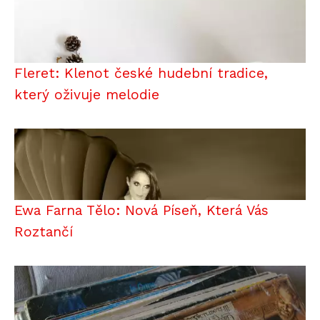
Fleret: Klenot české hudební tradice,
který oživuje melodie
Ewa Farna Tělo: Nová Píseň, Která Vás
Roztančí