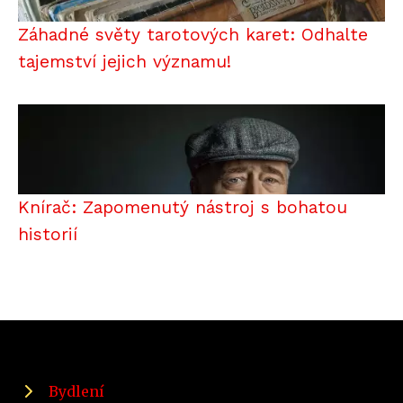
Záhadné světy tarotových karet: Odhalte
tajemství jejich významu!
Knírač: Zapomenutý nástroj s bohatou
historií
Bydlení