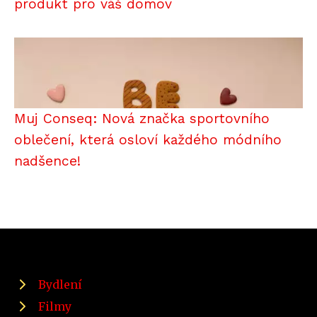
produkt pro váš domov
Muj Conseq: Nová značka sportovního
oblečení, která osloví každého módního
nadšence!
Bydlení
Filmy