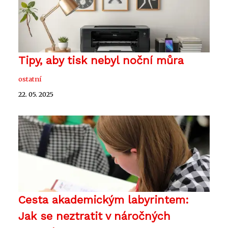
Tipy, aby tisk nebyl noční můra
ostatní
22. 05. 2025
Cesta akademickým labyrintem:
Jak se neztratit v náročných