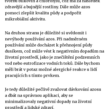
tvorbu bílkovin a chlorofylu, což má za následek
zdravější a bujnější rostliny. Dále může azos
pomoci zlepšit kvalitu půdy a podpořit
mikrobiální aktivitu.
Na druhou stranu je důležité si uvědomit i
nevýhody používání azos. Při nadměrném
používání může docházet k přehnojení půdy
dusíkem, což může vést k negativním dopadům na
životní prostředí, jako je znečištění podzemních
vod nebo eutrofizace vodních toků. Dále bychom
měli brát v potaz možné alergické reakce u lidí
pracujících s tímto prvkem.
Je tedy důležité pečlivě zvažovat dávkování azosu
a dbát na správnou aplikaci, aby se
minimalizovaly negativní dopady na životní
prostředí a lidské zdraví.