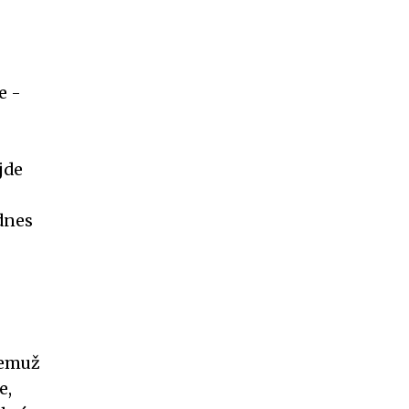
e -
jde
odnes
čemuž
e,