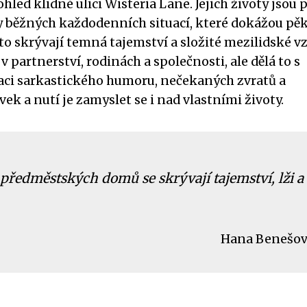
ohled klidné ulici Wisteria Lane. Jejich životy jsou 
ky běžných každodenních situací, které dokážou pě
o skrývají temná tajemství a složité mezilidské vz
 partnerství, rodinách a společnosti, ale dělá to s
aci sarkastického humoru, nečekaných zvratů a
ek a nutí je zamyslet se i nad vlastními životy.
předměstských domů se skrývají tajemství, lži a
Hana Benešo