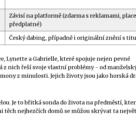
Závisí na platformě (zdarma s reklamami, plac
předplatné)
Český dabing, případně i originální znění s tit
e, Lynette a Gabrielle, které spojuje nejen pevné
ždá z nich řeší svoje vlastní problémy - od manželsk
mony z minulosti. Jejich životy jsou jako horská d
lou. Je to břitká sonda do života na předměstí, kter
i těch nejhezčích domů se můžou skrývat ta největ