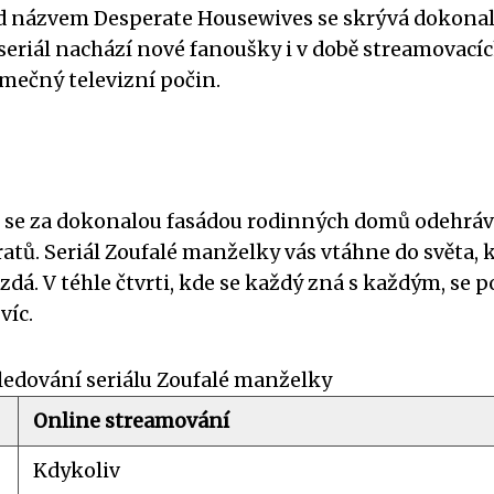
 že pod názvem Desperate Housewives se skrývá dokona
 seriál nachází nové fanoušky i v době streamovací
jimečný televizní počin.
e se za dokonalou fasádou rodinných domů odehráv
ratů. Seriál Zoufalé manželky vás vtáhne do světa, 
zdá. V téhle čtvrti, kde se každý zná s každým, se p
víc.
ledování seriálu Zoufalé manželky
Online streamování
Kdykoliv