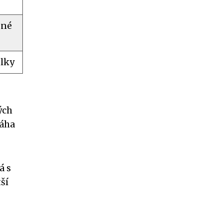
ené
ulky
ých
ráha
á s
ší