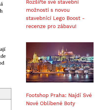
Rozšiřte své stavební
lá
možnosti s novou
ch
stavebnicí Lego Boost -
recenze pro zábavu!
ají
kde
od
Footshop Praha: Najdi Své
Nové Oblíbené Boty