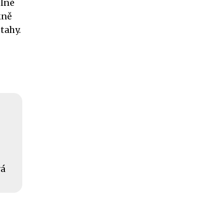
plné
kně
tahy.
vá