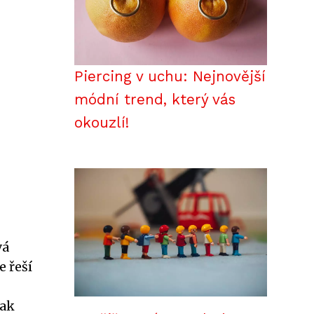
Piercing v uchu: Nejnovější
módní trend, který vás
okouzlí!
vá
e řeší
tak