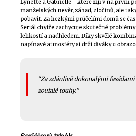
Lynette a Gabrielle - které žijí v na první p
manželských nevěr, záhad, zločinů, ale ta
pobavit. Za hezkými průčelími domů se čast
Seriál chytře zachycuje skutečné problémy v
lehkostí a nadhledem. Díky skvělé kombin
napínavé atmosféry si drží diváky u obrazov
Za zdánlivě dokonalými fasádami 
zoufalé touhy.