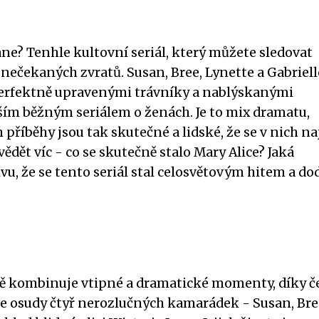
ane? Tenhle kultovní seriál, který můžete sledovat
 nečekaných zvratů. Susan, Bree, Lynette a Gabriell
 perfektně upravenými trávníky a nablýskanými
ším běžným seriálem o ženách. Je to mix dramatu,
 příběhy jsou tak skutečné a lidské, že se v nich na
ědět víc - co se skutečně stalo Mary Alice? Jaká
vu, že se tento seriál stal celosvětovým hitem a d
ně kombinuje vtipné a dramatické momenty, díky 
me osudy čtyř nerozlučných kamarádek - Susan, Bre