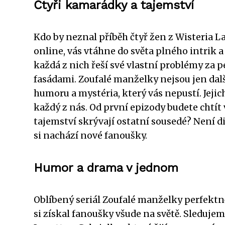
Čtyři kamarádky a tajemství
Kdo by neznal příběh čtyř žen z Wisteria L
online, vás vtáhne do světa plného intrik a
každá z nich řeší své vlastní problémy za
fasádami. Zoufalé manželky nejsou jen dal
humoru a mystéria, který vás nepustí. Jejich
každý z nás. Od první epizody budete chtít v
tajemství skrývají ostatní sousedé? Není di
si nachází nové fanoušky.
Humor a drama v jednom
Oblíbený seriál Zoufalé manželky perfekt
si získal fanoušky všude na světě. Sleduje