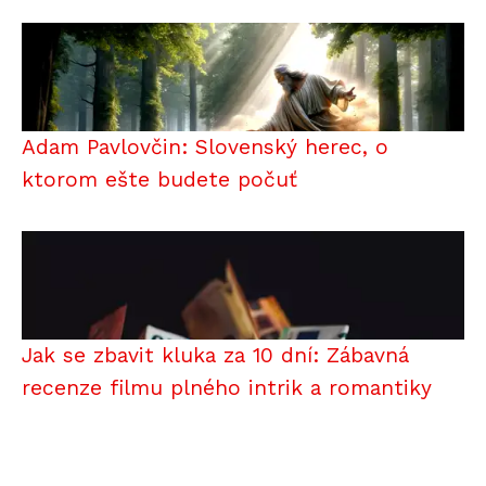
Adam Pavlovčin: Slovenský herec, o
ktorom ešte budete počuť
Jak se zbavit kluka za 10 dní: Zábavná
recenze filmu plného intrik a romantiky