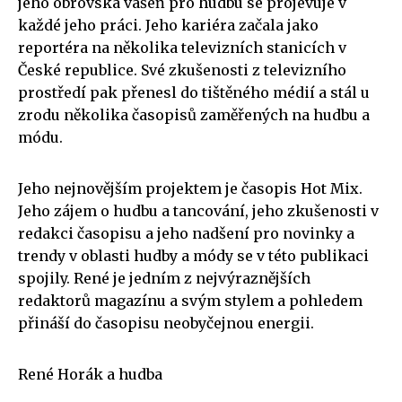
jeho obrovská vášeň pro hudbu se projevuje v
každé jeho práci. Jeho kariéra začala jako
reportéra na několika televizních stanicích v
České republice. Své zkušenosti z televizního
prostředí pak přenesl do tištěného médií a stál u
zrodu několika časopisů zaměřených na hudbu a
módu.
Jeho nejnovějším projektem je časopis Hot Mix.
Jeho zájem o hudbu a tancování, jeho zkušenosti v
redakci časopisu a jeho nadšení pro novinky a
trendy v oblasti hudby a módy se v této publikaci
spojily. René je jedním z nejvýraznějších
redaktorů magazínu a svým stylem a pohledem
přináší do časopisu neobyčejnou energii.
René Horák a hudba