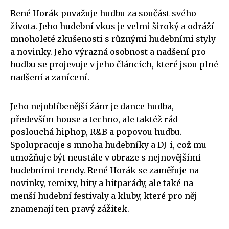
René Horák považuje hudbu za součást svého
života. Jeho hudební vkus je velmi široký a odráží
mnoholeté zkušenosti s různými hudebními styly
a novinky. Jeho výrazná osobnost a nadšení pro
hudbu se projevuje v jeho článcích, které jsou plné
nadšení a zanícení.
Jeho nejoblíbenější žánr je dance hudba,
především house a techno, ale taktéž rád
poslouchá hiphop, R&B a popovou hudbu.
Spolupracuje s mnoha hudebníky a DJ-i, což mu
umožňuje být neustále v obraze s nejnovějšími
hudebními trendy. René Horák se zaměřuje na
novinky, remixy, hity a hitparády, ale také na
menší hudební festivaly a kluby, které pro něj
znamenají ten pravý zážitek.