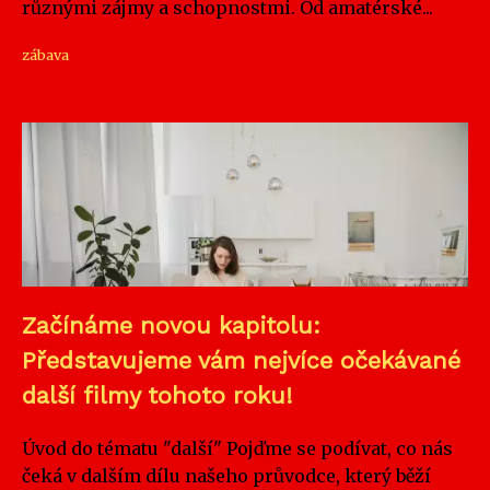
různými zájmy a schopnostmi. Od amatérské...
zábava
Začínáme novou kapitolu:
Představujeme vám nejvíce očekávané
další filmy tohoto roku!
Úvod do tématu "další" Pojďme se podívat, co nás
čeká v dalším dílu našeho průvodce, který běží