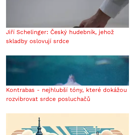
Jiří Schelinger: Český hudebník, jehož
skladby oslovují srdce
Kontrabas - nejhlubší tóny, které dokážou
rozvibrovat srdce posluchačů