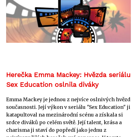
Herečka Emma Mackey: Hvězda seriálu
Sex Education oslnila diváky
Emma Mackey je jednou z nejvíce oslnivých hvězd
současnosti. Její výkon v seriálu "Sex Education" ji
katapultoval na mezinárodní scénu a získala si
srdce diváků po celém světě. Její talent, krása a
charisma ji staví do popředí jako jednu z