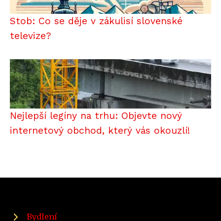
Stob: Co se děje v zákulisí slovenské
televize?
Nejlepší legíny na trhu: Objevte nový
internetový obchod, který vás okouzlí!
Bydlení