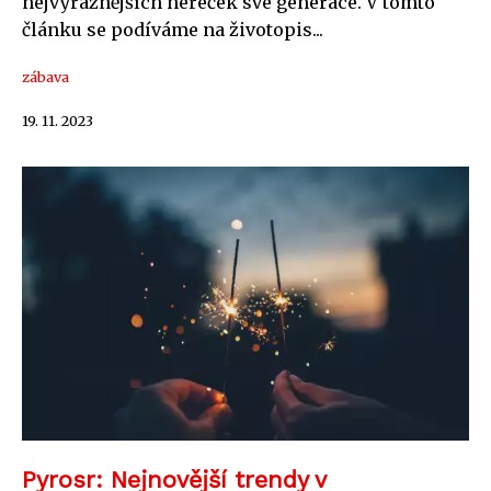
nejvýraznějších hereček své generace. V tomto
článku se podíváme na životopis...
zábava
19. 11. 2023
Pyrosr: Nejnovější trendy v