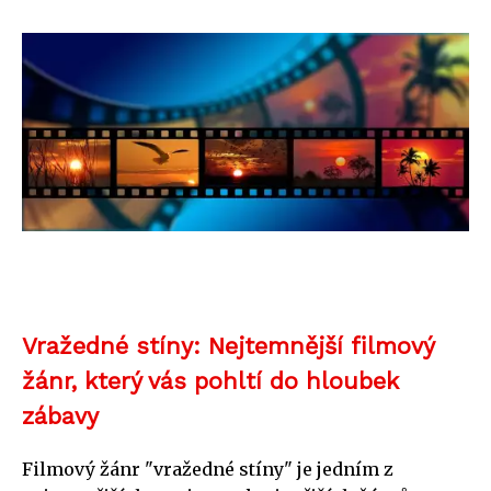
Vražedné stíny: Nejtemnější filmový
žánr, který vás pohltí do hloubek
zábavy
Filmový žánr "vražedné stíny" je jedním z