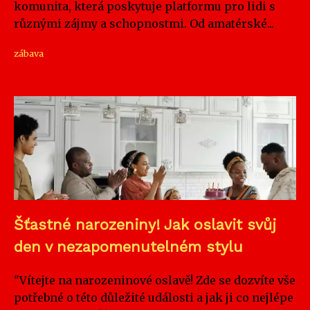
komunita, která poskytuje platformu pro lidi s
různými zájmy a schopnostmi. Od amatérské...
zábava
Šťastné narozeniny! Jak oslavit svůj
den v nezapomenutelném stylu
"Vítejte na narozeninové oslavě! Zde se dozvíte vše
potřebné o této důležité události a jak ji co nejlépe