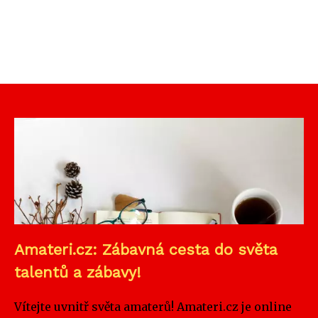
Amateri.cz: Zábavná cesta do světa
talentů a zábavy!
Vítejte uvnitř světa amaterů! Amateri.cz je online