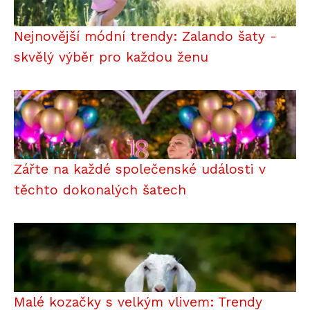
Nejnovější módní trendy: Zalando šaty -
skvělý výběr pro každou ženu
Zářte na každé společenské události v
těchto dokonalých šatech
Malé kozačky s velkým vlivem: Trendy