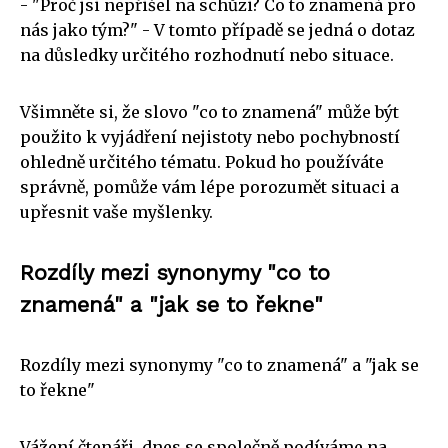
- "Proč jsi nepřišel na schůzi? Co to znamená pro
nás jako tým?" - V tomto případě se jedná o dotaz
na důsledky určitého rozhodnutí nebo situace.
Všimněte si, že slovo "co to znamená" může být
použito k vyjádření nejistoty nebo pochybností
ohledně určitého tématu. Pokud ho používáte
správně, pomůže vám lépe porozumět situaci a
upřesnit vaše myšlenky.
Rozdíly mezi synonymy "co to
znamená" a "jak se to řekne"
Rozdíly mezi synonymy "co to znamená" a "jak se
to řekne"
Vážení čtenáři, dnes se společně podíváme na