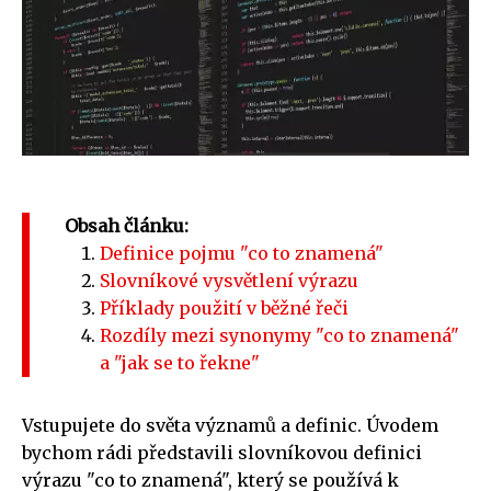
Obsah článku:
Definice pojmu "co to znamená"
Slovníkové vysvětlení výrazu
Příklady použití v běžné řeči
Rozdíly mezi synonymy "co to znamená"
a "jak se to řekne"
Vstupujete do světa významů a definic. Úvodem
bychom rádi představili slovníkovou definici
výrazu "co to znamená", který se používá k