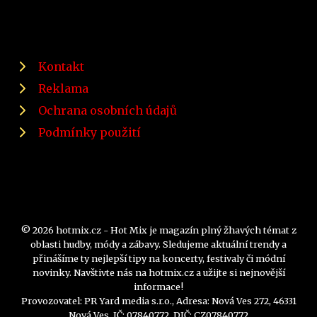
Kontakt
Reklama
Ochrana osobních údajů
Podmínky použití
© 2026 hotmix.cz - Hot Mix je magazín plný žhavých témat z
oblasti hudby, módy a zábavy. Sledujeme aktuální trendy a
přinášíme ty nejlepší tipy na koncerty, festivaly či módní
novinky. Navštivte nás na hotmix.cz a užijte si nejnovější
informace!
Provozovatel: PR Yard media s.r.o., Adresa: Nová Ves 272, 46331
Nová Ves, IČ: 07840772, DIČ: CZ07840772