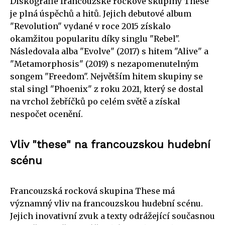
Diskografie francouzské rockové skupiny These
je plná úspěchů a hitů. Jejich debutové album
"Revolution" vydané v roce 2015 získalo
okamžitou popularitu díky singlu "Rebel".
Následovala alba "Evolve" (2017) s hitem "Alive" a
"Metamorphosis" (2019) s nezapomenutelným
songem "Freedom". Největším hitem skupiny se
stal singl "Phoenix" z roku 2021, který se dostal
na vrchol žebříčků po celém světě a získal
nespočet ocenění.
Vliv "these" na francouzskou hudební
scénu
Francouzská rocková skupina These má
významný vliv na francouzskou hudební scénu.
Jejich inovativní zvuk a texty odrážející současnou