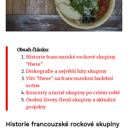
Obsah článku:
Historie francouzské rockové skupiny
"these"
Diskografie a největší hity skupiny
Vliv "these" na francouzskou hudební
scénu
Koncerty a turné skupiny po celém světě
Osobní životy členů skupiny a aktuální
projekty
Historie francouzské rockové skupiny