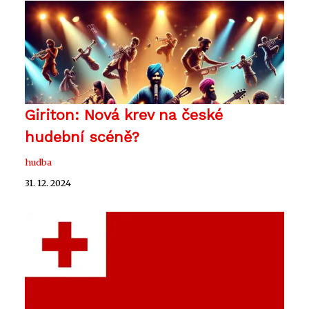
Giriton: Nová krev na české
hudební scéně?
hudba
31. 12. 2024