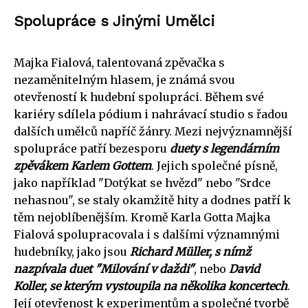
Spolupráce s Jinými Umělci
Majka Fialová, talentovaná zpěvačka s
nezaměnitelným hlasem, je známá svou
otevřeností k hudební spolupráci. Během své
kariéry sdílela pódium i nahrávací studio s řadou
dalších umělců napříč žánry. Mezi nejvýznamnější
spolupráce patří bezesporu
duety s legendárním
zpěvákem Karlem Gottem
. Jejich společné písně,
jako například "Dotýkat se hvězd" nebo "Srdce
nehasnou", se staly okamžitě hity a dodnes patří k
těm nejoblíbenějším. Kromě Karla Gotta Majka
Fialová spolupracovala i s dalšími významnými
hudebníky, jako jsou
Richard Müller, s nímž
nazpívala duet "Milování v daždi"
, nebo
David
Koller, se kterým vystoupila na několika koncertech
.
Její otevřenost k experimentům a společné tvorbě