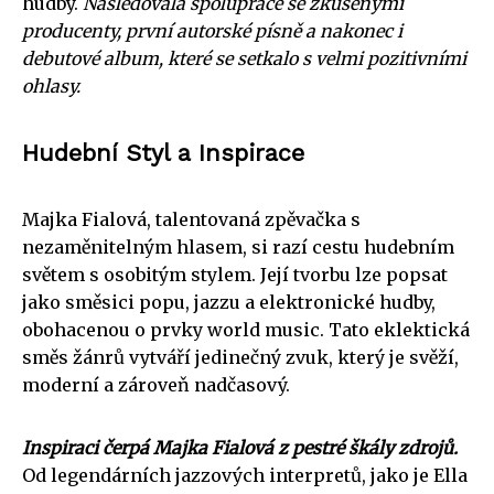
hudby.
Následovala spolupráce se zkušenými
producenty, první autorské písně a nakonec i
debutové album, které se setkalo s velmi pozitivními
ohlasy.
Hudební Styl a Inspirace
Majka Fialová, talentovaná zpěvačka s
nezaměnitelným hlasem, si razí cestu hudebním
světem s osobitým stylem. Její tvorbu lze popsat
jako směsici popu, jazzu a elektronické hudby,
obohacenou o prvky world music. Tato eklektická
směs žánrů vytváří jedinečný zvuk, který je svěží,
moderní a zároveň nadčasový.
Inspiraci čerpá Majka Fialová z pestré škály zdrojů.
Od legendárních jazzových interpretů, jako je Ella