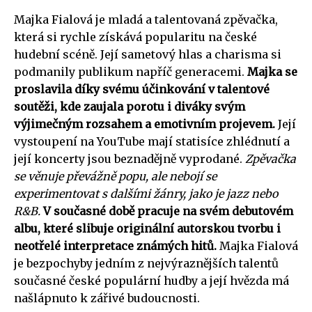
Majka Fialová je mladá a talentovaná zpěvačka,
která si rychle získává popularitu na české
hudební scéně. Její sametový hlas a charisma si
podmanily publikum napříč generacemi.
Majka se
proslavila díky svému účinkování v talentové
soutěži, kde zaujala porotu i diváky svým
výjimečným rozsahem a emotivním projevem.
Její
vystoupení na YouTube mají statisíce zhlédnutí a
její koncerty jsou beznadějně vyprodané.
Zpěvačka
se věnuje převážně popu, ale nebojí se
experimentovat s dalšími žánry, jako je jazz nebo
R&B.
V současné době pracuje na svém debutovém
albu, které slibuje originální autorskou tvorbu i
neotřelé interpretace známých hitů.
Majka Fialová
je bezpochyby jedním z nejvýraznějších talentů
současné české populární hudby a její hvězda má
našlápnuto k zářivé budoucnosti.