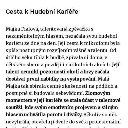
Cesta k Hudební Kariéře
Majka Fialová, talentovaná zpěvačka s
nezaměnitelným hlasem, nezačala svou hudební
kariéru ze dne na den. Její cesta k mikrofonu byla
spíše postupným rozvíjením vášně a talentu. Od
útlého věku tíhla k hudbě, zpívala si doma, v
dětském sboru a později i na školních akcích.
Její
talent neunikl pozornosti okolí a brzy začala
dostávat první nabídky na vystupování.
Malá
Majka tak sbírala cenné zkušenosti na pódiích a
postupně si budovala sebevědomí.
Zlomovým
momentem v její kariéře se stala účast v talentové
soutěži, kde svým emotivním projevem a silným
hlasem uchvátila porotu i diváky.
Ačkoliv soutěž
nevyhrála, otevřela jí dveře do světa profesionální