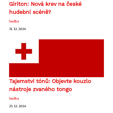
Giriton: Nová krev na české
hudební scéně?
hudba
31. 12. 2024
Tajemství tónů: Objevte kouzlo
nástroje zvaného tongo
hudba
25. 12. 2024