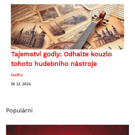
Tajemství godly: Odhalte kouzlo
tohoto hudebního nástroje
hudba
19. 12. 2024
Populární