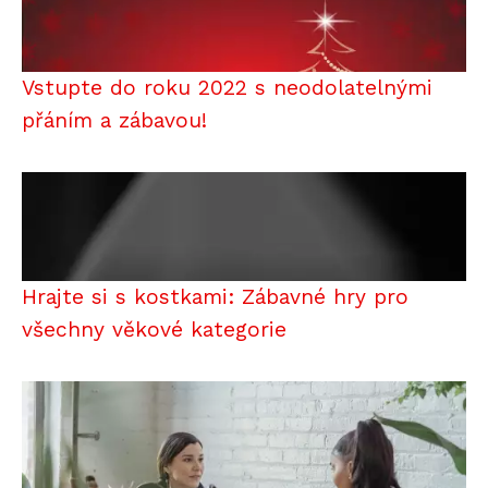
Vstupte do roku 2022 s neodolatelnými
přáním a zábavou!
Hrajte si s kostkami: Zábavné hry pro
všechny věkové kategorie