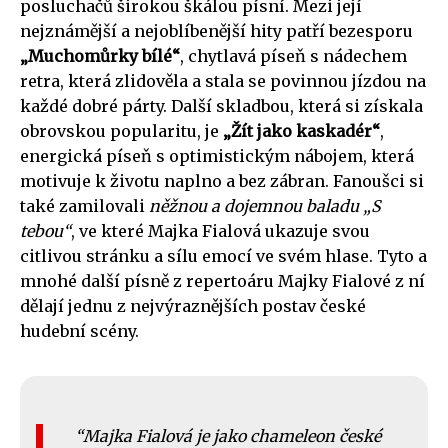
posluchačů širokou škálou písní. Mezi její
nejznámější a nejoblíbenější hity patří bezesporu
„Muchomůrky bílé“
, chytlavá píseň s nádechem
retra, která zlidověla a stala se povinnou jízdou na
každé dobré párty. Další skladbou, která si získala
obrovskou popularitu, je
„Žít jako kaskadér“
,
energická píseň s optimistickým nábojem, která
motivuje k životu naplno a bez zábran. Fanoušci si
také zamilovali
něžnou a dojemnou baladu „S
tebou“
, ve které Majka Fialová ukazuje svou
citlivou stránku a sílu emocí ve svém hlase. Tyto a
mnohé další písně z repertoáru Majky Fialové z ní
dělají jednu z nejvýraznějších postav české
hudební scény.
Majka Fialová je jako chameleon české