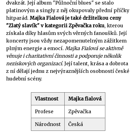
dvakrát. Její album "Půlnoční blues" se stalo
platinovým a singly z něj okupovaly přední příčky
hitparád.
Majka Fialová je také držitelkou ceny
"Zlatý slavík" v kategorii Zpěvačka roku
, kterou
získala díky hlasům svých věrných fanoušků. Její
koncerty jsou vždy nezapomenutelným zážitkem
plným energie a emocí.
Majka Fialová se aktivně
věnuje i charitativní činnosti a podporuje několik
neziskových organizací.
Její talent, krása a dobrota
z ní dělají jednu z nejvýraznějších osobností české
hudební scény.
Vlastnost
Majka fialová
Profese
Zpěvačka
Národnost
Česká