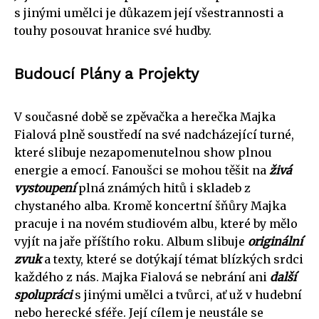
s jinými umělci je důkazem její všestrannosti a
touhy posouvat hranice své hudby.
Budoucí Plány a Projekty
V současné době se zpěvačka a herečka Majka
Fialová plně soustředí na své nadcházející turné,
které slibuje nezapomenutelnou show plnou
energie a emocí. Fanoušci se mohou těšit na
živá
vystoupení
plná známých hitů i skladeb z
chystaného alba. Kromě koncertní šňůry Majka
pracuje i na novém studiovém albu, které by mělo
vyjít na jaře příštího roku. Album slibuje
originální
zvuk
a texty, které se dotýkají témat blízkých srdci
každého z nás. Majka Fialová se nebrání ani
další
spolupráci
s jinými umělci a tvůrci, ať už v hudební
nebo herecké sféře. Její cílem je neustále se