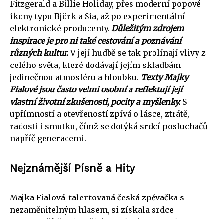
Fitzgerald a Billie Holiday, přes moderní popové
ikony typu Björk a Sia, až po experimentální
elektronické producenty.
Důležitým zdrojem
inspirace je pro ni také cestování a poznávání
různých kultur.
V její hudbě se tak prolínají vlivy z
celého světa, které dodávají jejím skladbám
jedinečnou atmosféru a hloubku.
Texty Majky
Fialové jsou často velmi osobní a reflektují její
vlastní životní zkušenosti, pocity a myšlenky.
S
upřímností a otevřeností zpívá o lásce, ztrátě,
radosti i smutku, čímž se dotýká srdcí posluchačů
napříč generacemi.
Nejznámější Písně a Hity
Majka Fialová, talentovaná česká zpěvačka s
nezaměnitelným hlasem, si získala srdce