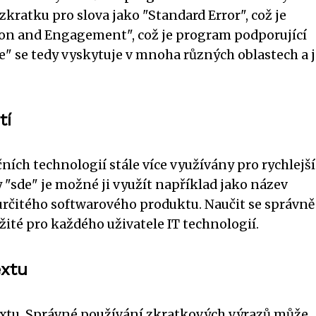
kratku pro slova jako "Standard Error", což je
ion and Engagement", což je program podporující
" se tedy vyskytuje v mnoha různých oblastech a j
tí
ních technologií stále více využívány pro rychlejší
 "sde" je možné ji využít například jako název
rčitého softwarového produktu. Naučit se správně
žité pro každého uživatele IT technologií.
extu
textu. Správné používání zkratkových výrazů může