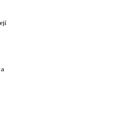
ejí
 a