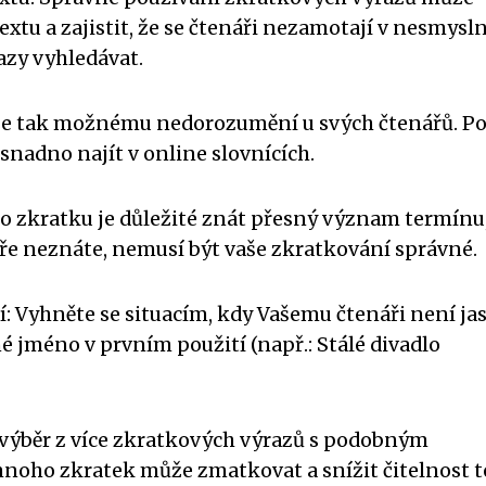
extu a zajistit, že se čtenáři nezamotají v nesmysl
azy vyhledávat.
e se tak možnému nedorozumění u svých čtenářů. P
snadno najít v online slovnících.
ro zkratku je důležité znát přesný význam termínu
bře neznáte, nemusí být vaše zkratkování správné.
: Vyhněte se situacím, kdy Vašemu čtenáři není jas
é jméno v prvním použití (např.: Stálé divadlo
 výběr z více zkratkových výrazů s podobným
mnoho zkratek může zmatkovat a snížit čitelnost t