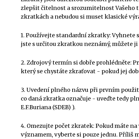
zlepšit čitelnost a srozumitelnost Vašeho t
zkratkách a nebudou si muset klasické výr
1. Používejte standardní zkratky: Vyhnet
jste s určitou zkratkou neznámý, můžete ji 
2. Zdrojový termín si dobře prohlédněte: P
který se chystáte zkraťovat - pokud jej do
3. Uvedení plného názvu při prvním použití
co daná zkratka označuje - uveďte tedy pln
E.F.Buriana (SDEB) ).
4. Omezujte počet zkratek: Pokud máte na
významem, vyberte si pouze jednu. Příliš 