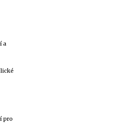
í a
lické
í pro