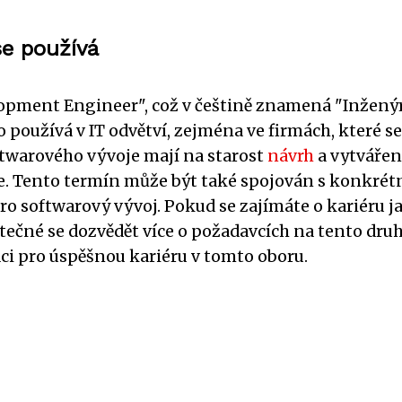
se používá
lopment Engineer", což v češtině znamená "Inžený
 používá v IT odvětví, zejména ve firmách, které se
oftwarového vývoje mají na starost
návrh
a vytvářen
e. Tento termín může být také spojován s konkré
o softwarový vývoj. Pokud se zajímáte o kariéru j
tečné se dozvědět více o požadavcích na tento dru
aci pro úspěšnou kariéru v tomto oboru.