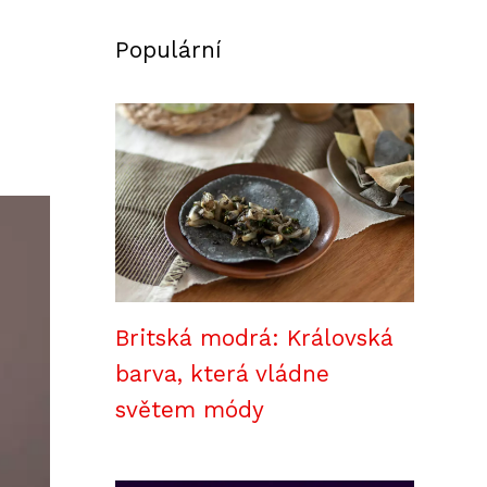
Populární
Britská modrá: Královská
barva, která vládne
světem módy