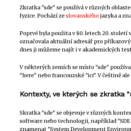
Zkratka "sde" se používá v různých oblast
fyzice. Pochází ze
slovanského
jazyka a zna
Poprvé byla použita v 80. letech 20. stolet
označovala aktuální adresář pro příkazový ř
dnes ji můžeme najít i v akademických tex
V některých zemích se místo "sde" používaj
"here" nebo francouzské "ici". V češtině ale
Kontexty, ve kterých se zkratka "
Skratka "sde" se objevuje v různých kontex
software nebo technologii, například "SDE
znamenat "System Development Environme