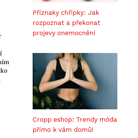
Příznaky chřipky: Jak
rozpoznat a překonat
projevy onemocnění
r
í
tním
ako
h
Cropp eshop: Trendy móda
přímo k vám domů!