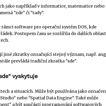
ech jako například v informatice, matematice nebo
mená "zde" či "tady".
í v rámci software pro operační systém DOS, kde
ádek. Postupem času se rozšířila do dalších oblast
tech.
í jiné zkratky označující stejný význam, např. ang
 stále prevládá tradiční zkratka "sde".
sde" vyskytuje
tech a situacích. Může být používána jako označen
 Studio" nebo "Spatial Data Engine". Také může
nt" a být součástí programování softwarových