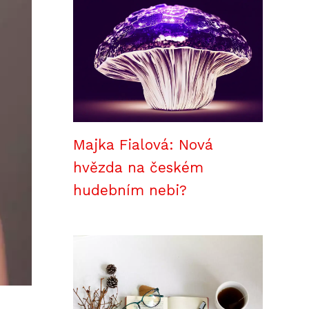
Majka Fialová: Nová
hvězda na českém
hudebním nebi?