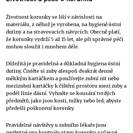
Životnost korunky se liší v závislosti na
materiálu, z něhož je vyrobena, na hygieně ústní
dutiny a na stravovacích návycích. Obecně platí,
že korunky vydrží 5 až 15 let, ale při správné péči
mohou sloužit i mnohem déle.
Důležitá je pravidelná a důkladná hygiena ústní
dutiny. Čistěte si zuby alespoň dvakrát denně
měkkým kartáčkem a používejte zubní nit nebo
mezizubní kartáčky k čištění prostoru mezi zuby a
podél linie dásní. Vyhněte se kousání tvrdých
předmětů, jako jsou kosti, tužky nebo led, abyste
předešli poškození korunky.
Pravidelné návštěvy u zubního lékaře jsou
nezbytné pro kontrolu stavu korunky a včasné