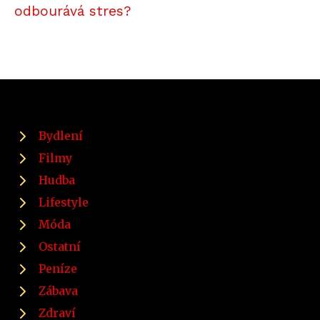
odbourává stres?
Bydlení
Filmy
Hudba
Lifestyle
Móda
Ostatní
Peníze
Zábava
Zdraví