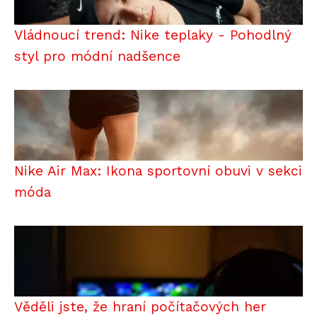
Vládnoucí trend: Nike teplaky - Pohodlný
styl pro módní nadšence
Nike Air Max: Ikona sportovní obuvi v sekci
móda
Věděli jste, že hraní počítačových her