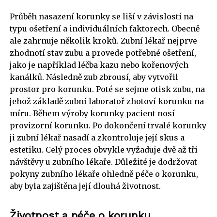
Průběh nasazení korunky se liší v závislosti na
typu ošetření a individuálních faktorech. Obecně
ale zahrnuje několik kroků. Zubní lékař nejprve
zhodnotí stav zubu a provede potřebné ošetření,
jako je například léčba kazu nebo kořenových
kanálků. Následně zub zbrousí, aby vytvořil
prostor pro korunku. Poté se sejme otisk zubu, na
jehož základě zubní laboratoř zhotoví korunku na
míru. Během výroby korunky pacient nosí
provizorní korunku. Po dokončení trvalé korunky
ji zubní lékař nasadí a zkontroluje její skus a
estetiku. Celý proces obvykle vyžaduje dvě až tři
návštěvy u zubního lékaře. Důležité je dodržovat
pokyny zubního lékaře ohledně péče o korunku,
aby byla zajištěna její dlouhá životnost.
Životnost a péče o korunku