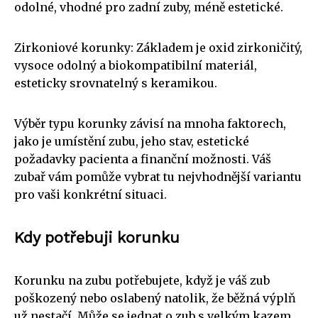
odolné, vhodné pro zadní zuby, méně estetické.
Zirkoniové korunky: Základem je oxid zirkoničitý,
vysoce odolný a biokompatibilní materiál,
esteticky srovnatelný s keramikou.
Výběr typu korunky závisí na mnoha faktorech,
jako je umístění zubu, jeho stav, estetické
požadavky pacienta a finanční možnosti. Váš
zubař vám pomůže vybrat tu nejvhodnější variantu
pro vaši konkrétní situaci.
Kdy potřebuji korunku
Korunku na zubu potřebujete, když je váš zub
poškozený nebo oslabený natolik, že běžná výplň
už nestačí. Může se jednat o zub s velkým kazem,