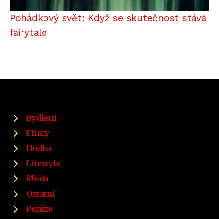
Pohádkový svět: Když se skutečnost stává
fairytale
Bydlení
Filmy
Hudba
Lifestyle
Móda
Ostatní
Peníze