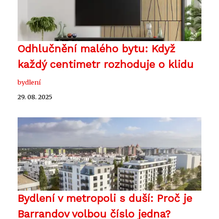
Odhlučnění malého bytu: Když
každý centimetr rozhoduje o klidu
bydlení
29. 08. 2025
Bydlení v metropoli s duší: Proč je
Barrandov volbou číslo jedna?