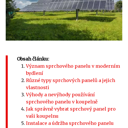
Obsah článku:
Význam sprchového panelu v moderním
bydlení
Různé typy sprchových panelů a jejich
vlastnosti
Výhody a nevýhody používání
sprchového panelu v koupelně
Jak správně vybrat sprchový panel pro
vaši koupelnu
Instalace a údržba sprchového panelu