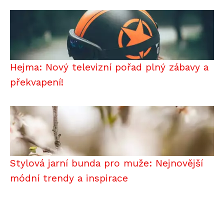
Hejma: Nový televizní pořad plný zábavy a
překvapení!
Stylová jarní bunda pro muže: Nejnovější
módní trendy a inspirace